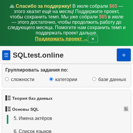
🙏
Спасибо за поддержку!
В июле собрали
$65
—
этого хватит ещё на месяц! Поддержите проект,
чтобы сохранить темп. Мы уже собрали
$65
в июле
— этого достаточно, чтобы продолжить работу до
следующего месяца. Помогите нам сохранить темп и
поддержать проект дальше.
Поддержать проект →
✕
SQLtest.online
⎆
☰
1.
Получить список актёров
Группировать задания по:
2.
Отсортируйте пингвинов
сложности
категории
базе данных
3.
Адреса без почтового индекса
Теория баз данных
4.
Упорядоченный список языков
Основы SQL
1.
Что такое база данных?
5.
Имена актёров
2.
Что такое DBMS?
6.
Список языков