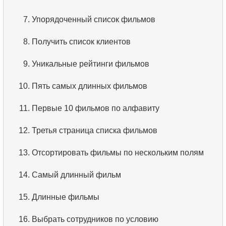
3.
Что такое RDBMS?
7.
Упорядоченный список фильмов
4.
Как хранятся данные в реляционной базе
8.
Получить список клиентов
данных?
9.
Уникальные рейтинги фильмов
5.
Что такое ACID?
10.
Пять самых длинных фильмов
6.
Что такое SQL?
11.
Первые 10 фильмов по алфавиту
7.
Подмножество языка SQL?
12.
Третья страница списка фильмов
8.
Что такое команды DDL?
13.
Отсортировать фильмы по нескольким полям
9.
Что такое команды DQL?
14.
Самый длинный фильм
10.
Что такое команды DML?
15.
Длинные фильмы
11.
Что такое индекс в SQL?
16.
Выбрать сотрудников по условию
12.
Использование индекса