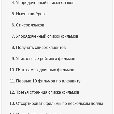
4.
Упорядоченный список языков
данных?
5.
Имена актёров
5.
Что такое ACID?
6.
Список языков
6.
Что такое SQL?
7.
Упорядоченный список фильмов
7.
Подмножество языка SQL?
8.
Получить список клиентов
8.
Что такое команды DDL?
9.
Уникальные рейтинги фильмов
9.
Что такое команды DQL?
10.
Пять самых длинных фильмов
10.
Что такое команды DML?
11.
Первые 10 фильмов по алфавиту
11.
Что такое индекс в SQL?
12.
Третья страница списка фильмов
12.
Использование индекса
13.
Отсортировать фильмы по нескольким полям
13.
Подходит ли данный индекс?