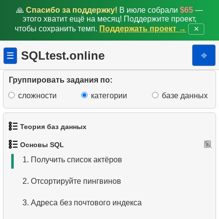
🙏
Спасибо за поддержку!
В июле собрали
$65
—
этого хватит ещё на месяц! Поддержите проект,
чтобы сохранить темп.
Поддержать проект →
✕
SQLtest.online
⎆
☰
Группировать задания по:
сложности
категории
базе данных
Теория баз данных
Основы SQL
1.
Что такое база данных?
1.
Получить список актёров
2.
Что такое DBMS?
2.
Отсортируйте пингвинов
3.
Что такое RDBMS?
3.
Адреса без почтового индекса
4.
Как хранятся данные в реляционной базе