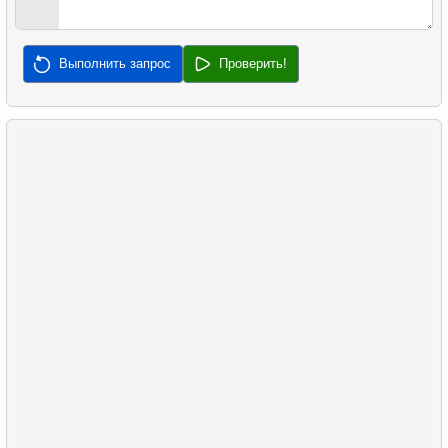
31.
Заполняемость рейсов по тарифу
32.
Медианная зарплата
Выполнить запрос
Проверить!
33.
Найти медианную сумму заказа
34.
Медианная продолжительность фильма
35.
Анализ длины клюва
36.
Анализ длины плавника
37.
Самая частая совместная покупка
38.
Самые популярные товары
39.
Непокупающие клиенты
40.
Средняя задержка продаж