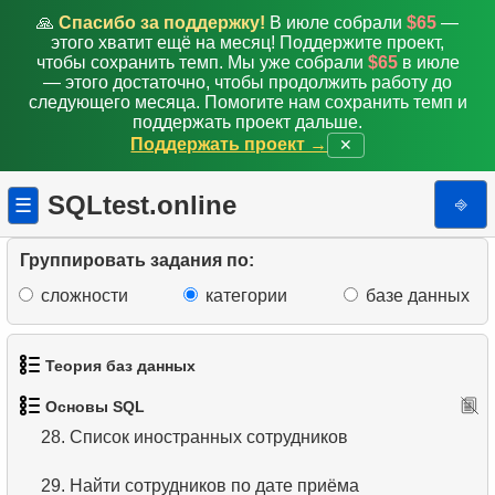
20.
Отсортировать список фильмов с условием
🙏
Спасибо за поддержку!
В июле собрали
$65
—
этого хватит ещё на месяц! Поддержите проект,
чтобы сохранить темп. Мы уже собрали
$65
в июле
21.
Длинные комедии
— этого достаточно, чтобы продолжить работу до
следующего месяца. Помогите нам сохранить темп и
22.
Выберите клиентов без буквы «А»
поддержать проект дальше.
Поддержать проект →
✕
23.
Фильмы для взрослых об администраторах баз
данных
SQLtest.online
⎆
☰
24.
Фильмы о собаках и кошках
Группировать задания по:
25.
Список фильмов с ограниченным доступом
сложности
категории
базе данных
26.
Фильмы с ограниченным доступом
Теория баз данных
27.
Сотрудники занятые на проекте
Основы SQL
1.
Что такое база данных?
28.
Список иностранных сотрудников
2.
Что такое DBMS?
29.
Найти сотрудников по дате приёма