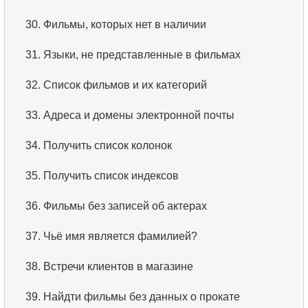
3.
Что такое RDBMS?
30.
Фильмы, которых нет в наличии
4.
Как хранятся данные в реляционной базе
31.
Языки, не представленные в фильмах
данных?
32.
Список фильмов и их категорий
5.
Что такое ACID?
33.
Адреса и домены электронной почты
6.
Что такое SQL?
34.
Получить список колонок
7.
Подмножество языка SQL?
35.
Получить список индексов
8.
Что такое команды DDL?
36.
Фильмы без записей об актерах
9.
Что такое команды DQL?
37.
Чьё имя является фамилией?
10.
Что такое команды DML?
38.
Встречи клиентов в магазине
11.
Что такое индекс в SQL?
39.
Найдти фильмы без данных о прокате
12.
Использование индекса