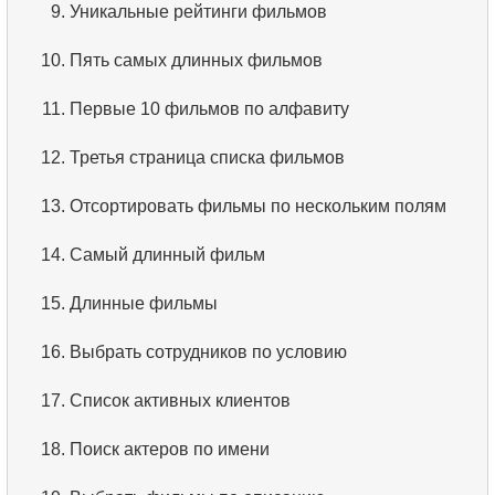
9.
Уникальные рейтинги фильмов
данных?
10.
Пять самых длинных фильмов
5.
Что такое ACID?
11.
Первые 10 фильмов по алфавиту
6.
Что такое SQL?
12.
Третья страница списка фильмов
7.
Подмножество языка SQL?
13.
Отсортировать фильмы по нескольким полям
8.
Что такое команды DDL?
14.
Самый длинный фильм
9.
Что такое команды DQL?
15.
Длинные фильмы
10.
Что такое команды DML?
16.
Выбрать сотрудников по условию
11.
Что такое индекс в SQL?
17.
Список активных клиентов
12.
Использование индекса
18.
Поиск актеров по имени
13.
Подходит ли данный индекс?