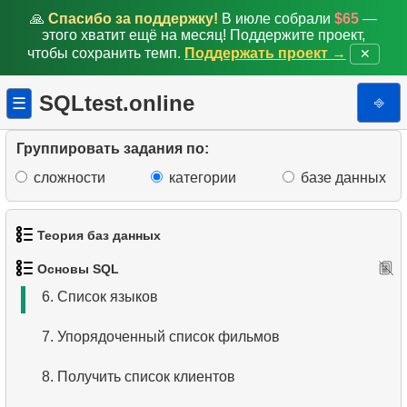
🙏
Спасибо за поддержку!
В июле собрали
$65
—
этого хватит ещё на месяц! Поддержите проект,
чтобы сохранить темп.
Поддержать проект →
✕
1.
Получить список актёров
SQLtest.online
⎆
☰
2.
Отсортируйте пингвинов
Группировать задания по:
3.
Адреса без почтового индекса
сложности
категории
базе данных
4.
Упорядоченный список языков
Теория баз данных
5.
Имена актёров
Основы SQL
1.
Что такое база данных?
6.
Список языков
2.
Что такое DBMS?
7.
Упорядоченный список фильмов
3.
Что такое RDBMS?
8.
Получить список клиентов
4.
Как хранятся данные в реляционной базе