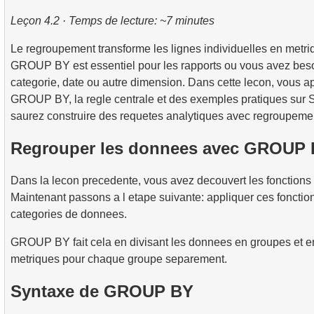
2.
Utilisation pratique des fonctions de date et d'heure p
3.
Comprendre les methodes d'optimisation des requete
4.
Vues (VIEW)
données
Leçon 4.2 · Temps de lecture: ~7 minutes
8.
Scénarios et techniques pratiques de JOIN
2.
Calculer le taux d'occupation moyen des vols
5.
Introduction aux index SQL
Le regroupement transforme les lignes individuelles en metri
9.
Algorithmes de jointure
3.
Carte des sièges d'avion
GROUP BY est essentiel pour les rapports ou vous avez beso
4.
Comment fonctionnent les index B-tree
categorie, date ou autre dimension. Dans cette lecon, vous a
10.
Opérations sur les ensembles de données
GROUP BY, la regle centrale et des exemples pratiques sur Sak
saurez construire des requetes analytiques avec regroupeme
Regrouper les donnees avec GROUP
Dans la lecon precedente, vous avez decouvert les fonctions 
Maintenant passons a l etape suivante: appliquer ces fonction
categories de donnees.
GROUP BY fait cela en divisant les donnees en groupes et en
metriques pour chaque groupe separement.
Syntaxe de GROUP BY