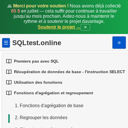
🙏
Merci pour votre soutien !
Nous avons déjà collecté
65 $
en juillet — cela suffit pour continuer à travailler
jusqu'au mois prochain. Aidez-nous à maintenir le
rythme et à soutenir le projet davantage.
Soutenir le projet →
✕
SQLtest.online
⎆
☰
Premiers pas avec SQL
Récupération de données de base - l'instruction SELECT
1.
Introduction aux bases de données
Utilisation des fonctions
1.
Sélectionner des données d'une table
2.
Types de bases de données
Fonctions d'agrégation et regroupement
1.
Fonctions SQL intégrées
2.
Filtrage des données
3.
Concepts des bases relationnelles
1.
Fonctions d'agrégation de base
2.
Fonctions de chaîne courantes
3.
Combiner plusieurs conditions
4.
Types de données de base
2.
Regrouper les données
3.
Fonctions mathématiques courantes
4.
Alias de colonnes
5.
Comprendre les valeurs NULL en SQL