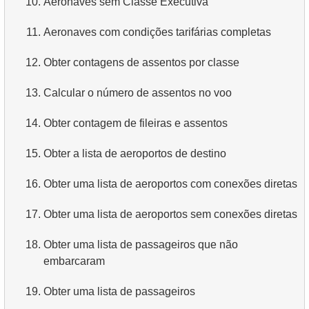
10.
Aeronaves sem Classe Executiva
4.
Obtenha os primeiros 10 filmes em ordem alfabética
11.
Aeronaves com condições tarifárias completas
5.
Obtenha a terceira página da lista de filmes
12.
Obter contagens de assentos por classe
6.
Obtenha uma lista de filmes ordenada por vários
13.
Calcular o número de assentos no voo
campos
14.
Obter contagem de fileiras e assentos
7.
Obtenha o filme mais longo
15.
Obter a lista de aeroportos de destino
8.
Encontre filmes longos
16.
Obter uma lista de aeroportos com conexões diretas
9.
Encontre comédias longas
17.
Obter uma lista de aeroportos sem conexões diretas
10.
Filmes clássicos
18.
Obter uma lista de passageiros que não
11.
Atores com o nome Scarlett
embarcaram
12.
Nomes duplicados de atores
19.
Obter uma lista de passageiros