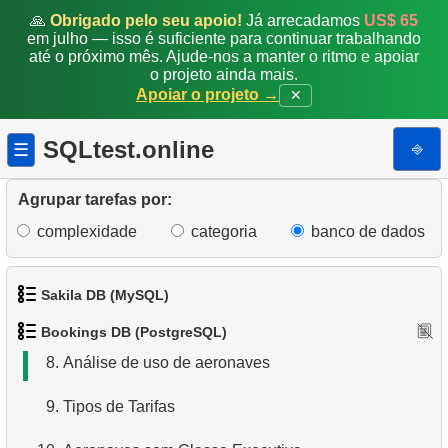
🙏
Obrigado pelo seu apoio!
Já arrecadamos
US$ 65
em julho — isso é suficiente para continuar trabalhando
1.
Obter dados de aeroportos
até o próximo mês. Ajude-nos a manter o ritmo e apoiar
o projeto ainda mais.
Apoiar o projeto →
✕
2.
Obter uma lista de aeroportos
3.
Encontrar aeronaves de longo alcance
SQLtest.online
⎆
☰
4.
Encontrar aeronaves Boeing
Agrupar tarefas por:
5.
Voos de Domodedovo
complexidade
categoria
banco de dados
6.
Lista de aeronaves de Domodedovo
Sakila DB (MySQL)
7.
Obter Reservas por Data
Bookings DB (PostgreSQL)
1.
Obtenha os atores
8.
Análise de uso de aeronaves
2.
Obtenha a lista de nomes de atores
9.
Tipos de Tarifas
3.
Lista de filmes ordenada