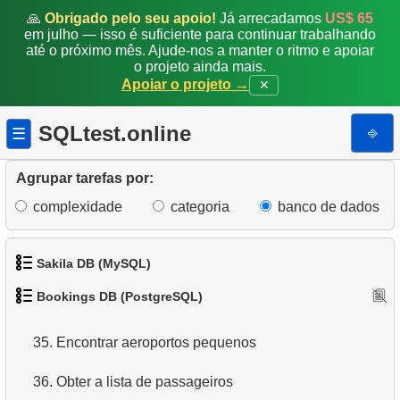
🙏
Obrigado pelo seu apoio!
Já arrecadamos
US$ 65
27.
Encontrar ocupação média de voos
em julho — isso é suficiente para continuar trabalhando
até o próximo mês. Ajude-nos a manter o ritmo e apoiar
o projeto ainda mais.
28.
Soma de Reservas
Apoiar o projeto →
✕
29.
Contagem Mensal de Reservas
SQLtest.online
⎆
☰
30.
Encontrar ocupação de voo por tarifa
Agrupar tarefas por:
31.
Obter lista de tabelas
complexidade
categoria
banco de dados
32.
Obter informações sobre as colunas
33.
Sakila DB (MySQL)
Aeroportos com partidas em uma única direção
Bookings DB (PostgreSQL)
34.
Encontrar relações entre aeroportos
1.
Obtenha os atores
35.
Encontrar aeroportos pequenos
2.
Obtenha a lista de nomes de atores
36.
Obter a lista de passageiros
3.
Lista de filmes ordenada