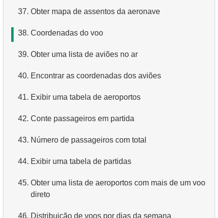
37.
Obter mapa de assentos da aeronave
4.
Obtenha os primeiros 10 filmes em ordem alfabética
38.
Coordenadas do voo
5.
Obtenha a terceira página da lista de filmes
39.
Obter uma lista de aviões no ar
6.
Obtenha uma lista de filmes ordenada por vários
campos
40.
Encontrar as coordenadas dos aviões
7.
Obtenha o filme mais longo
41.
Exibir uma tabela de aeroportos
8.
Encontre filmes longos
42.
Conte passageiros em partida
9.
Encontre comédias longas
43.
Número de passageiros com total
10.
Filmes clássicos
44.
Exibir uma tabela de partidas
11.
Atores com o nome Scarlett
45.
Obter uma lista de aeroportos com mais de um voo
direto
12.
Nomes duplicados de atores
46.
Distribuição de voos por dias da semana