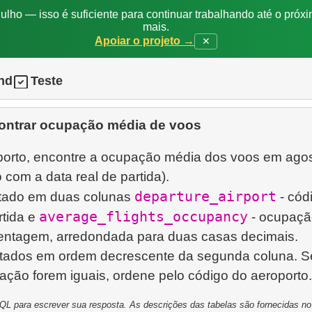
ulho — isso é suficiente para continuar trabalhando até o próxi
mais.
Apoiar o projeto →
✕
nd
Teste
ontrar ocupação média de voos
porto, encontre a ocupação média dos voos em ago
com a data real de partida).
departure_airport
ltado em duas colunas
- cód
average_flights_occupancy
rtida e
- ocupaçã
entagem, arredondada para duas casas decimais.
ltados em ordem decrescente da segunda coluna. S
L para escrever sua resposta. As descrições das tabelas são fornecidas no p