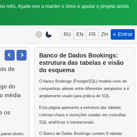
mo mês. Ajude-nos a manter o ritmo e apoiar o projeto ainda
⎆ Entrar
RU
EN
FR
ZH
Banco de Dados Bookings:
estrutura das tabelas e visão
sto de
do esquema
O banco Bookings (PostgreSQL) modela voos de
igo do
companhias aéreas entre diferentes aeroportos e é
o média
amplamente usado para prática de SQL.
Esta página apresenta a estrutura das tabelas,
e os
colunas-chave e restrições usadas em consultas
SQL analíticas e transacionais.
O Banco de Dados Bookings contém 8 tabelas
ainel direito.