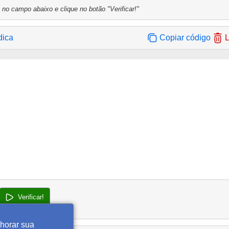
 no campo abaixo e clique no botão "Verificar!"
dica
Copiar código
L
Verificar!
lhorar sua