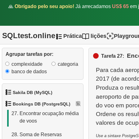
21.
Obter estatísticas de voos
🙏
Obrigado pelo seu apoio!
Já arrecadamos
US$ 65
em j
22.
Classificar aeroportos
23.
Encontrar uma lista de
SQLtest.online
Prática
lições
Playgrou
opções de voo
24.
Encontrar o voo mais
Agrupar tarefas por:
Enc
Tarefa 27:
rápido
complexidade
categoria
Para cada aero
25.
Calcular o número diário
banco de dados
2017 (de acordo 
de voos
Produza o resu
26.
Obter uma lista de
Sakila DB (MySQL)
aeroporto de pa
passageiros
Bookings DB (PostgreSQL)
do voo em porc
1.
Obtenha os atores
27.
Encontrar ocupação média
Ordene os resu
de voos
2.
Obtenha a lista de nomes
de atores
28.
Soma de Reservas
Use a sintaxe PostgreSQ