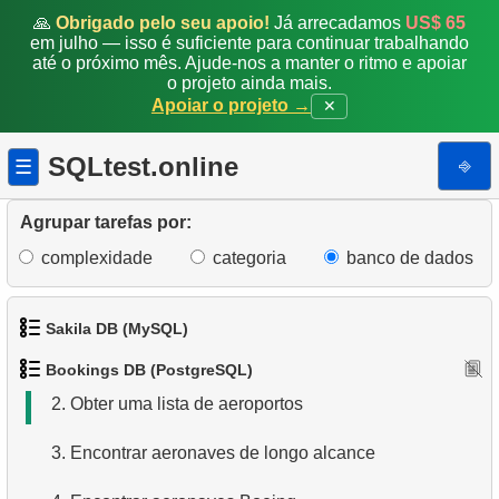
🙏
Obrigado pelo seu apoio!
Já arrecadamos
US$ 65
em julho — isso é suficiente para continuar trabalhando
até o próximo mês. Ajude-nos a manter o ritmo e apoiar
o projeto ainda mais.
Apoiar o projeto →
✕
SQLtest.online
⎆
☰
Agrupar tarefas por:
complexidade
categoria
banco de dados
Sakila DB (MySQL)
1.
Obter dados de aeroportos
Bookings DB (PostgreSQL)
1.
Obtenha os atores
2.
Obter uma lista de aeroportos
2.
Obtenha a lista de nomes de atores
3.
Encontrar aeronaves de longo alcance
3.
Lista de filmes ordenada