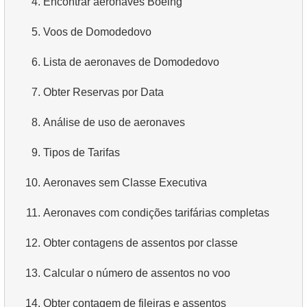
4.
Encontrar aeronaves Boeing
4.
Obtenha os primeiros 10 filmes em ordem alfabética
5.
Voos de Domodedovo
5.
Obtenha a terceira página da lista de filmes
6.
Lista de aeronaves de Domodedovo
6.
Obtenha uma lista de filmes ordenada por vários
7.
Obter Reservas por Data
campos
8.
Análise de uso de aeronaves
7.
Obtenha o filme mais longo
9.
Tipos de Tarifas
8.
Encontre filmes longos
10.
Aeronaves sem Classe Executiva
9.
Encontre comédias longas
11.
Aeronaves com condições tarifárias completas
10.
Filmes clássicos
12.
Obter contagens de assentos por classe
11.
Atores com o nome Scarlett
13.
Calcular o número de assentos no voo
12.
Nomes duplicados de atores
14.
Obter contagem de fileiras e assentos