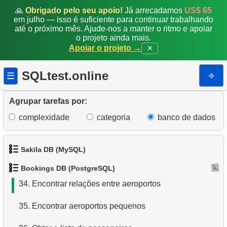
26.
Obter uma lista de passageiros
🙏
Obrigado pelo seu apoio!
Já arrecadamos
US$ 65
em julho — isso é suficiente para continuar trabalhando
27.
Encontrar ocupação média de voos
até o próximo mês. Ajude-nos a manter o ritmo e apoiar
o projeto ainda mais.
Apoiar o projeto →
✕
28.
Soma de Reservas
29.
Contagem Mensal de Reservas
SQLtest.online
⎆
☰
30.
Encontrar ocupação de voo por tarifa
Agrupar tarefas por:
31.
Obter lista de tabelas
complexidade
categoria
banco de dados
32.
Obter informações sobre as colunas
Sakila DB (MySQL)
33.
Aeroportos com partidas em uma única direção
Bookings DB (PostgreSQL)
1.
Obtenha os atores
34.
Encontrar relações entre aeroportos
2.
Obtenha a lista de nomes de atores
35.
Encontrar aeroportos pequenos
3.
Lista de filmes ordenada