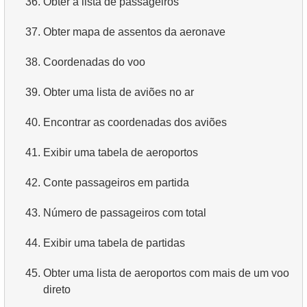
36.
Obter a lista de passageiros
4.
Obtenha os primeiros 10 filmes em ordem alfabética
37.
Obter mapa de assentos da aeronave
5.
Obtenha a terceira página da lista de filmes
38.
Coordenadas do voo
6.
Obtenha uma lista de filmes ordenada por vários
39.
Obter uma lista de aviões no ar
campos
40.
Encontrar as coordenadas dos aviões
7.
Obtenha o filme mais longo
41.
Exibir uma tabela de aeroportos
8.
Encontre filmes longos
42.
Conte passageiros em partida
9.
Encontre comédias longas
43.
Número de passageiros com total
10.
Filmes clássicos
44.
Exibir uma tabela de partidas
11.
Atores com o nome Scarlett
45.
Obter uma lista de aeroportos com mais de um voo
12.
Nomes duplicados de atores
direto