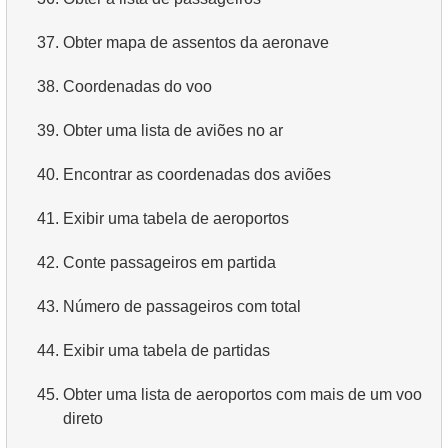
4.
Obtenha os primeiros 10 filmes em ordem alfabética
37.
Obter mapa de assentos da aeronave
5.
Obtenha a terceira página da lista de filmes
38.
Coordenadas do voo
6.
Obtenha uma lista de filmes ordenada por vários
39.
Obter uma lista de aviões no ar
campos
40.
Encontrar as coordenadas dos aviões
7.
Obtenha o filme mais longo
41.
Exibir uma tabela de aeroportos
8.
Encontre filmes longos
42.
Conte passageiros em partida
9.
Encontre comédias longas
43.
Número de passageiros com total
10.
Filmes clássicos
44.
Exibir uma tabela de partidas
11.
Atores com o nome Scarlett
45.
Obter uma lista de aeroportos com mais de um voo
12.
Nomes duplicados de atores
direto