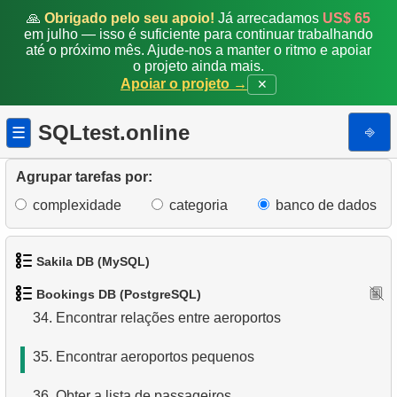
26.
Obter uma lista de passageiros
🙏
Obrigado pelo seu apoio!
Já arrecadamos
US$ 65
em julho — isso é suficiente para continuar trabalhando
27.
Encontrar ocupação média de voos
até o próximo mês. Ajude-nos a manter o ritmo e apoiar
o projeto ainda mais.
28.
Soma de Reservas
Apoiar o projeto →
✕
29.
Contagem Mensal de Reservas
SQLtest.online
⎆
☰
30.
Encontrar ocupação de voo por tarifa
Agrupar tarefas por:
31.
Obter lista de tabelas
complexidade
categoria
banco de dados
32.
Obter informações sobre as colunas
Sakila DB (MySQL)
33.
Aeroportos com partidas em uma única direção
Bookings DB (PostgreSQL)
1.
Obtenha os atores
34.
Encontrar relações entre aeroportos
2.
Obtenha a lista de nomes de atores
35.
Encontrar aeroportos pequenos
3.
Lista de filmes ordenada
36.
Obter a lista de passageiros