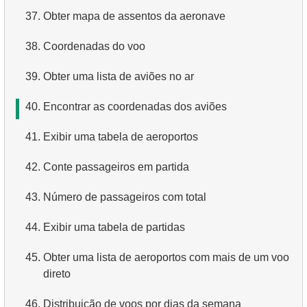
37.
Obter mapa de assentos da aeronave
4.
Obtenha os primeiros 10 filmes em ordem alfabética
38.
Coordenadas do voo
5.
Obtenha a terceira página da lista de filmes
39.
Obter uma lista de aviões no ar
6.
Obtenha uma lista de filmes ordenada por vários
campos
40.
Encontrar as coordenadas dos aviões
7.
Obtenha o filme mais longo
41.
Exibir uma tabela de aeroportos
8.
Encontre filmes longos
42.
Conte passageiros em partida
9.
Encontre comédias longas
43.
Número de passageiros com total
10.
Filmes clássicos
44.
Exibir uma tabela de partidas
11.
Atores com o nome Scarlett
45.
Obter uma lista de aeroportos com mais de um voo
direto
12.
Nomes duplicados de atores
46.
Distribuição de voos por dias da semana