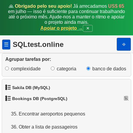
🙏
Obrigado pelo seu apoio!
Já arrecadamos
US$ 65
27.
Encontrar ocupação média de voos
em julho — isso é suficiente para continuar trabalhando
até o próximo mês. Ajude-nos a manter o ritmo e apoiar
o projeto ainda mais.
28.
Soma de Reservas
Apoiar o projeto →
✕
29.
Contagem Mensal de Reservas
SQLtest.online
⎆
☰
30.
Encontrar ocupação de voo por tarifa
Agrupar tarefas por:
31.
Obter lista de tabelas
complexidade
categoria
banco de dados
32.
Obter informações sobre as colunas
33.
Sakila DB (MySQL)
Aeroportos com partidas em uma única direção
Bookings DB (PostgreSQL)
34.
Encontrar relações entre aeroportos
1.
Obtenha os atores
35.
Encontrar aeroportos pequenos
2.
Obtenha a lista de nomes de atores
36.
Obter a lista de passageiros
3.
Lista de filmes ordenada