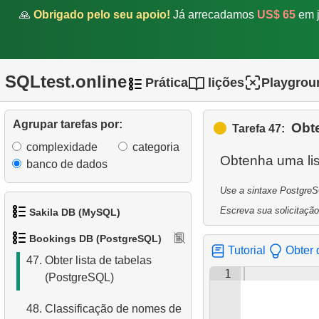
42.
Conte passageiros em
🙏
Obrigado pelo seu apoio!
Já arrecadamos
US$ 65
em j
partida
43.
Número de passageiros
com total
SQLtest.online
Prática
lições
Playgrou
44.
Exibir uma tabela de
partidas
Agrupar tarefas por:
Obte
Tarefa 47:
45.
Obter uma lista de
complexidade
categoria
Obtenha uma li
aeroportos com mais de um
banco de dados
voo direto
Use a sintaxe PostgreSQ
Escreva sua solicitação
46.
Distribuição de voos por
Sakila DB (MySQL)
dias da semana
Bookings DB (PostgreSQL)
1.
Obtenha os atores
Tutorial
Obter 
47.
Obter lista de tabelas
1
(PostgreSQL)
2.
Obtenha a lista de nomes
de atores
48.
Classificação de nomes de