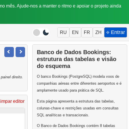
mo mês. Ajude-nos a manter o ritmo e apoiar o projeto ainda
⎆ Entrar
RU
EN
FR
ZH
Banco de Dados Bookings:
estrutura das tabelas e visão
do esquema
O banco Bookings (PostgreSQL) modela voos de
ainel direito.
companhias aéreas entre diferentes aeroportos e é
amplamente usado para prática de SQL.
impar editor
Esta página apresenta a estrutura das tabelas,
colunas-chave e restrições usadas em consultas
SQL analíticas e transacionais.
O Banco de Dados Bookings contém 8 tabelas