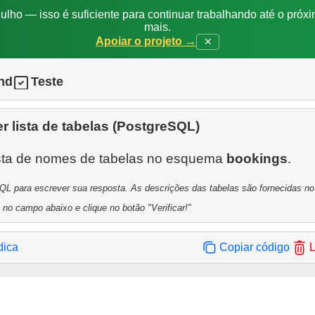
ulho — isso é suficiente para continuar trabalhando até o próxi
mais.
Apoiar o projeto →
✕
nd
Teste
r lista de tabelas (PostgreSQL)
sta de nomes de tabelas no esquema
bookings
L para escrever sua resposta. As descrições das tabelas são fornecidas no p
 no campo abaixo e clique no botão "Verificar!"
dica
Copiar código
L