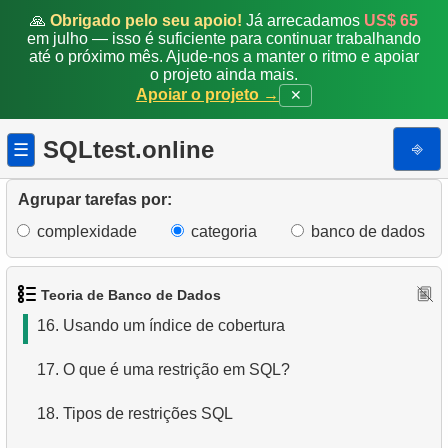
9.
O que são comandos DQL?
🙏
Obrigado pelo seu apoio!
Já arrecadamos
US$ 65
em julho — isso é suficiente para continuar trabalhando
até o próximo mês. Ajude-nos a manter o ritmo e apoiar
10.
Quais são os comandos DML?
o projeto ainda mais.
Apoiar o projeto →
✕
11.
O que é índice em SQL?
SQLtest.online
⎆
☰
12.
Usando o índice
13.
O índice é adequado para a consulta?
Agrupar tarefas por:
complexidade
categoria
banco de dados
14.
O índice é adequado para as consultas?
15.
O que é um índice de cobertura?
Teoria de Banco de Dados
16.
Usando um índice de cobertura
17.
O que é uma restrição em SQL?
18.
Tipos de restrições SQL