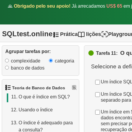
6.
O que é SQL?
🙏
Obrigado pelo seu apoio!
Já arrecadamos
US$ 65
em j
7.
O que é um subconjunto da
linguagem SQL?
SQLtest.online
Prática
lições
Playgrou
8.
O que são comandos
DDL?
Agrupar tarefas por:
O q
Tarefa 11:
9.
O que são comandos
complexidade
categoria
DQL?
Selecione a def
banco de dados
10.
Quais são os comandos
Um índice SQL
DML?
Teoria de Banco de Dados
Um índice SQL
11.
O que é índice em SQL?
separado para 
12.
Usando o índice
Um índice em 
dados encontra
13.
O índice é adequado para
sem precisar pe
recuperação de
a consulta?