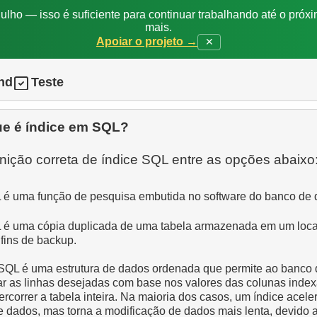
ulho — isso é suficiente para continuar trabalhando até o próxi
mais.
Apoiar o projeto →
✕
nd
Teste
ue é índice em SQL?
inição correta de índice SQL entre as opções abaixo
 é uma função de pesquisa embutida no software do banco de 
 é uma cópia duplicada de uma tabela armazenada em um loca
fins de backup.
SQL é uma estrutura de dados ordenada que permite ao banco 
r as linhas desejadas com base nos valores das colunas inde
rcorrer a tabela inteira. Na maioria dos casos, um índice acele
 dados, mas torna a modificação de dados mais lenta, devido 