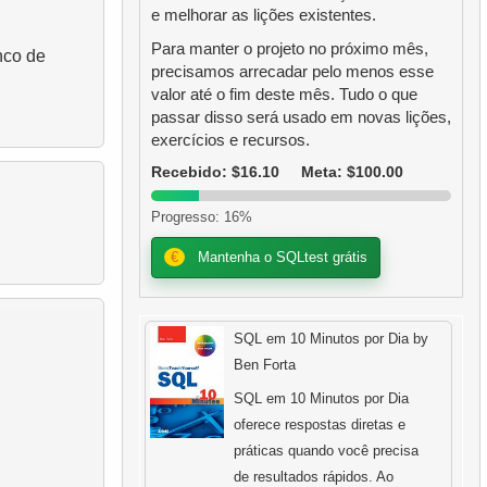
e melhorar as lições existentes.
Para manter o projeto no próximo mês,
nco de
precisamos arrecadar pelo menos esse
valor até o fim deste mês. Tudo o que
passar disso será usado em novas lições,
exercícios e recursos.
Recebido: $16.10
Meta: $100.00
Progresso: 16%
€
Mantenha o SQLtest grátis
SQL em 10 Minutos por Dia by
Ben Forta
SQL em 10 Minutos por Dia
oferece respostas diretas e
práticas quando você precisa
de resultados rápidos. Ao