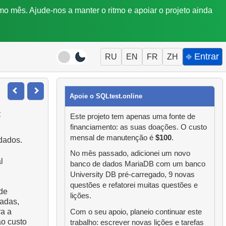
mo mês. Ajude-nos a manter o ritmo e apoiar o projeto ainda
⎆ Entrar
RU
EN
FR
ZH
Apoie o SQLtest.online
:
Este projeto tem apenas uma fonte de
financiamento: as suas doações. O custo
mensal de manutenção é
$100
.
dados.
No mês passado, adicionei um novo
l
banco de dados MariaDB com um banco
University DB pré-carregado, 9 novas
questões e refatorei muitas questões e
de
lições.
xadas,
ra a
Com o seu apoio, planeio continuar este
ao custo
trabalho: escrever novas lições e tarefas