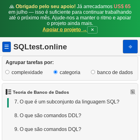
🙏
Obrigado pelo seu apoio!
Já arrecadamos
US$ 65
1.
O que é um Banco de Dados?
em julho — isso é suficiente para continuar trabalhando
até o próximo mês. Ajude-nos a manter o ritmo e apoiar
o projeto ainda mais.
2.
O que é SGBD?
Apoiar o projeto →
✕
3.
O que é SGBDR?
SQLtest.online
⎆
☰
4.
Como os dados são estruturados em um banco de
dados relacional?
Agrupar tarefas por:
complexidade
categoria
banco de dados
5.
O que é ACID?
6.
O que é SQL?
Teoria de Banco de Dados
7.
O que é um subconjunto da linguagem SQL?
8.
O que são comandos DDL?
9.
O que são comandos DQL?