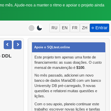
mo mês. Ajude-nos a manter o ritmo e apoiar o projeto ainda
⎆ Entrar
RU
EN
FR
ZH
Apoie o SQLtest.online
o
DDL
Este projeto tem apenas uma fonte de
financiamento: as suas doações. O custo
mensal de manutenção é
$100
.
No mês passado, adicionei um novo
banco de dados MariaDB com um banco
University DB pré-carregado, 9 novas
questões e refatorei muitas questões e
lições.
Com o seu apoio, planeio continuar este
trabalho: escrever novas lições e tarefas