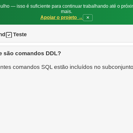
ulho — isso é suficiente para continuar trabalhando até o próxi
mais.
Apoiar o projeto →
✕
nd
Teste
e são comandos DDL?
intes comandos SQL estão incluídos no subconjunt