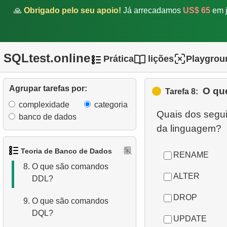
🙏
Obrigado pelo seu apoio!
Já arrecadamos
US$ 65
em j
3.
O que é SGBDR?
4.
Como os dados são
estruturados em um banco
SQLtest.online
Prática
lições
Playgrou
de dados relacional?
5.
O que é ACID?
Agrupar tarefas por:
O qu
Tarefa 8:
complexidade
categoria
6.
O que é SQL?
Quais dos segu
banco de dados
da linguagem?
7.
O que é um subconjunto da
linguagem SQL?
Teoria de Banco de Dados
RENAME
8.
O que são comandos
ALTER
DDL?
DROP
9.
O que são comandos
DQL?
UPDATE