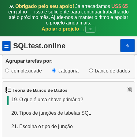
12.
Usando o índice
🙏
Obrigado pelo seu apoio!
Já arrecadamos
US$ 65
em julho — isso é suficiente para continuar trabalhando
até o próximo mês. Ajude-nos a manter o ritmo e apoiar
13.
O índice é adequado para a consulta?
o projeto ainda mais.
Apoiar o projeto →
✕
14.
O índice é adequado para as consultas?
SQLtest.online
⎆
☰
15.
O que é um índice de cobertura?
16.
Usando um índice de cobertura
Agrupar tarefas por:
complexidade
categoria
banco de dados
17.
O que é uma restrição em SQL?
18.
Tipos de restrições SQL
Teoria de Banco de Dados
19.
O que é uma chave primária?
20.
Tipos de junções de tabelas SQL
21.
Escolha o tipo de junção