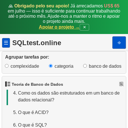
🙏
Obrigado pelo seu apoio!
Já arrecadamos
US$ 65
em julho — isso é suficiente para continuar trabalhando
até o próximo mês. Ajude-nos a manter o ritmo e apoiar
o projeto ainda mais.
Apoiar o projeto →
✕
SQLtest.online
⎆
☰
1.
O que é um Banco de Dados?
Agrupar tarefas por:
complexidade
categoria
banco de dados
2.
O que é SGBD?
3.
O que é SGBDR?
Teoria de Banco de Dados
4.
Como os dados são estruturados em um banco de
dados relacional?
5.
O que é ACID?
6.
O que é SQL?