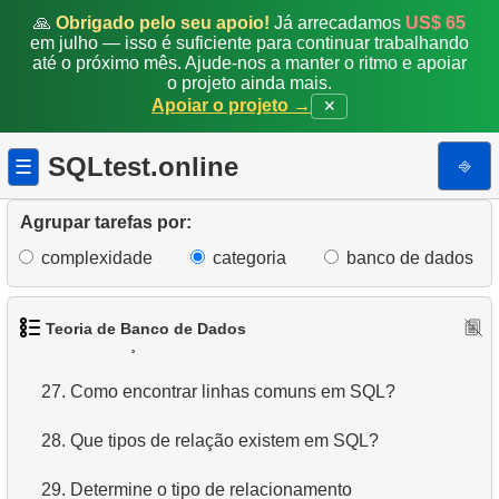
🙏
Obrigado pelo seu apoio!
Já arrecadamos
US$ 65
em julho — isso é suficiente para continuar trabalhando
20.
Tipos de junções de tabelas SQL
até o próximo mês. Ajude-nos a manter o ritmo e apoiar
o projeto ainda mais.
21.
Escolha o tipo de junção
Apoiar o projeto →
✕
22.
Escolha o tipo de junção de tabelas
SQLtest.online
⎆
☰
23.
Algoritmos de junção de tabelas em SQL
Agrupar tarefas por:
24.
Ordem de execução dos operadores lógicos
complexidade
categoria
banco de dados
25.
Operadores de conjunto SQL
Teoria de Banco de Dados
26.
Diferença entre UNION e UNION ALL
27.
Como encontrar linhas comuns em SQL?
28.
Que tipos de relação existem em SQL?
29.
Determine o tipo de relacionamento