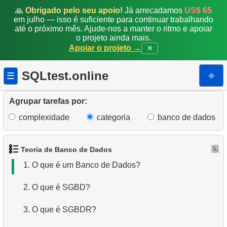
🙏
Obrigado pelo seu apoio!
Já arrecadamos
US$ 65
em julho — isso é suficiente para continuar trabalhando
até o próximo mês. Ajude-nos a manter o ritmo e apoiar
o projeto ainda mais.
Apoiar o projeto →
✕
SQLtest.online
⎆
☰
Agrupar tarefas por:
complexidade
categoria
banco de dados
Teoria de Banco de Dados
1.
O que é um Banco de Dados?
2.
O que é SGBD?
3.
O que é SGBDR?