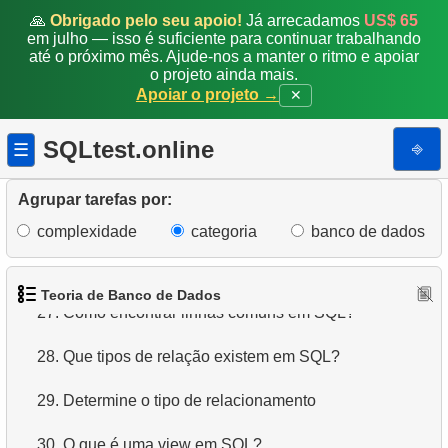
20.
Tipos de junções de tabelas SQL
🙏
Obrigado pelo seu apoio!
Já arrecadamos
US$ 65
em julho — isso é suficiente para continuar trabalhando
21.
Escolha o tipo de junção
até o próximo mês. Ajude-nos a manter o ritmo e apoiar
o projeto ainda mais.
22.
Escolha o tipo de junção de tabelas
Apoiar o projeto →
✕
23.
Algoritmos de junção de tabelas em SQL
SQLtest.online
⎆
☰
24.
Ordem de execução dos operadores lógicos
Agrupar tarefas por:
25.
Operadores de conjunto SQL
complexidade
categoria
banco de dados
26.
Diferença entre UNION e UNION ALL
Teoria de Banco de Dados
27.
Como encontrar linhas comuns em SQL?
28.
Que tipos de relação existem em SQL?
29.
Determine o tipo de relacionamento
30.
O que é uma view em SQL?