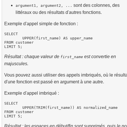
sont des colonnes, des
argument1, argument2, ...
littéraux ou des résultats d'autres fonctions.
Exemple d'appel simple de fonction :
SELECT

	UPPER(first_name) AS upper_name

FROM customer

Résultat : chaque valeur de
est convertie en
first_name
majuscules.
Vous pouvez aussi utiliser des appels imbriqués, où le résult
d'une fonction est passé en argument à une autre.
Exemple d'appel imbriqué :
SELECT

	UPPER(TRIM(first_name)) AS normalized_name

FROM customer

Résultat : les espaces en début/fin sont supprimés, puis le n