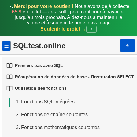
🙏
Merci pour votre soutien !
Nous avons déjà collecté
65 $
en juillet — cela suffit pour continuer à travailler
jusqu'au mois prochain. Aidez-nous à maintenir le
rythme et à soutenir le projet davantage.
Soutenir le projet →
✕
SQLtest.online
⎆
☰
Premiers pas avec SQL
Récupération de données de base - l'instruction SELECT
1.
Introduction aux bases de données
Utilisation des fonctions
1.
Sélectionner des données d'une table
2.
Types de bases de données
1.
Fonctions SQL intégrées
2.
Filtrage des données
3.
Concepts des bases relationnelles
2.
Fonctions de chaîne courantes
3.
Combiner plusieurs conditions
4.
Types de données de base
3.
Fonctions mathématiques courantes
4.
Alias de colonnes
5.
Comprendre les valeurs NULL en SQL