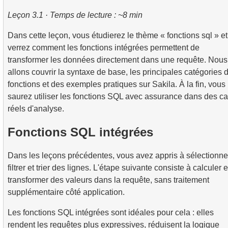
2.
Utilisation pratique des fonctions de date et d'heure
4.
Vues (VIEW)
pour l'analyse des données
Leçon 3.1 · Temps de lecture : ~8 min
3.
Comprendre les methodes d'optimisation des requete
7.
SELF JOIN - Joindre une table à elle-même
2.
Calculer le taux d'occupation moyen des vols
Dans cette leçon, vous étudierez le thème « fonctions sql » et
5.
Introduction aux index SQL
8.
Scénarios et techniques pratiques de JOIN
3.
Carte des sièges d'avion
verrez comment les fonctions intégrées permettent de
transformer les données directement dans une requête. Nous
4.
Comment fonctionnent les index B-tree
9.
Algorithmes de jointure
allons couvrir la syntaxe de base, les principales catégories 
fonctions et des exemples pratiques sur Sakila. À la fin, vous
10.
Opérations sur les ensembles de données
saurez utiliser les fonctions SQL avec assurance dans des c
réels d'analyse.
Fonctions SQL intégrées
Dans les leçons précédentes, vous avez appris à sélectionne
filtrer et trier des lignes. L'étape suivante consiste à calculer e
transformer des valeurs dans la requête, sans traitement
supplémentaire côté application.
Les fonctions SQL intégrées sont idéales pour cela : elles
rendent les requêtes plus expressives, réduisent la logique