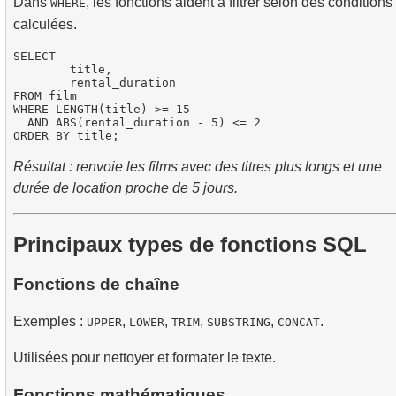
Dans
, les fonctions aident à filtrer selon des conditions
WHERE
calculées.
SELECT

	title,

	rental_duration

FROM film

WHERE LENGTH(title) >= 15

  AND ABS(rental_duration - 5) <= 2

Résultat : renvoie les films avec des titres plus longs et une
durée de location proche de 5 jours.
Principaux types de fonctions SQL
Fonctions de chaîne
Exemples :
,
,
,
,
.
UPPER
LOWER
TRIM
SUBSTRING
CONCAT
Utilisées pour nettoyer et formater le texte.
Fonctions mathématiques