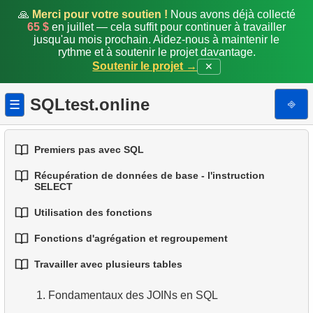
🙏
Merci pour votre soutien !
Nous avons déjà collecté
65 $
en juillet — cela suffit pour continuer à travailler
jusqu'au mois prochain. Aidez-nous à maintenir le
rythme et à soutenir le projet davantage.
Soutenir le projet →
✕
SQLtest.online
⎆
☰
Premiers pas avec SQL
Récupération de données de base - l'instruction
1.
Introduction aux bases de données
SELECT
2.
Types de bases de données
Utilisation des fonctions
1.
Sélectionner des données d'une table
Fonctions d'agrégation et regroupement
3.
Concepts des bases relationnelles
1.
Fonctions SQL intégrées
2.
Filtrage des données
Travailler avec plusieurs tables
4.
Types de données de base
1.
Fonctions d'agrégation de base
2.
Fonctions de chaîne courantes
3.
Combiner plusieurs conditions
1.
Fondamentaux des JOINs en SQL
5.
Comprendre les valeurs NULL en SQL
2.
Regrouper les données
3.
Fonctions mathématiques courantes
4.
Alias de colonnes