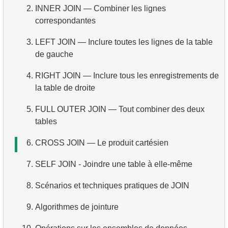
2.
INNER JOIN — Combiner les lignes
6.
Aperçu du SQL
3.
Filtrer les données groupées
4.
Fonctions de date et d’heure
5.
Trier les résultats
correspondantes
4.
Agrégation conditionnelle
5.
Opérateur conditionnel
6.
Limiter les résultats avec LIMIT et OFFSET
3.
LEFT JOIN — Inclure toutes les lignes de la table
5.
Agrégation avancée
de gauche
7.
Tout combiner : WHERE, ORDER BY et LIMIT
4.
RIGHT JOIN — Inclure tous les enregistrements de
la table de droite
5.
FULL OUTER JOIN — Tout combiner des deux
tables
6.
CROSS JOIN — Le produit cartésien
7.
SELF JOIN - Joindre une table à elle-même
8.
Scénarios et techniques pratiques de JOIN
9.
Algorithmes de jointure