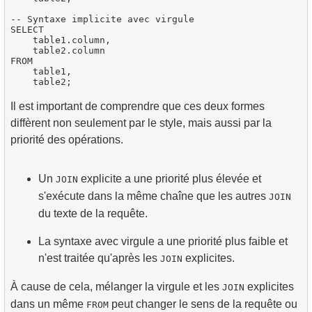
-- Syntaxe implicite avec virgule

SELECT

    table1.column,

    table2.column

FROM

    table1,

Il est important de comprendre que ces deux formes
diffèrent non seulement par le style, mais aussi par la
priorité des opérations.
Un
explicite a une priorité plus élevée et
JOIN
s'exécute dans la même chaîne que les autres
JOIN
du texte de la requête.
La syntaxe avec virgule a une priorité plus faible et
n'est traitée qu'après les
explicites.
JOIN
À cause de cela, mélanger la virgule et les
explicites
JOIN
dans un même
peut changer le sens de la requête ou
FROM