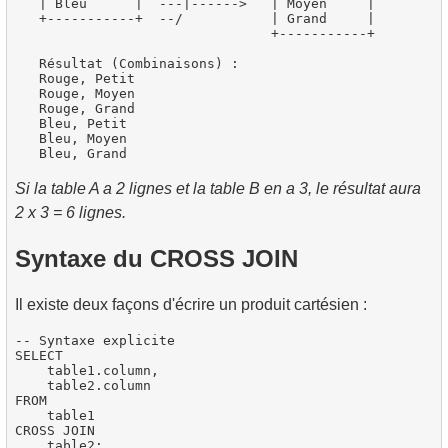
   | Bleu      |  ---|------>   | Moyen     |

   +-----------+  --/           | Grand     |

                                +-----------+

   Résultat (Combinaisons) :

   Rouge, Petit

   Rouge, Moyen

   Rouge, Grand

   Bleu, Petit

   Bleu, Moyen

Si la table A a 2 lignes et la table B en a 3, le résultat aura
2 x 3 = 6 lignes.
Syntaxe du CROSS JOIN
Il existe deux façons d'écrire un produit cartésien :
-- Syntaxe explicite

SELECT

    table1.column,

    table2.column

FROM

    table1

CROSS JOIN

    table2;
