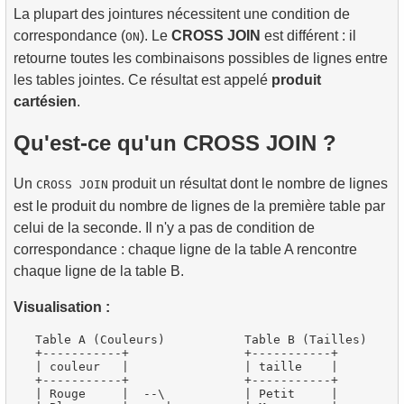
La plupart des jointures nécessitent une condition de
4.
Comment fonctionnent les index B-tree
correspondance (
). Le
CROSS JOIN
est différent : il
ON
retourne toutes les combinaisons possibles de lignes entre
les tables jointes. Ce résultat est appelé
produit
cartésien
.
Qu'est-ce qu'un CROSS JOIN ?
Un
produit un résultat dont le nombre de lignes
CROSS JOIN
est le produit du nombre de lignes de la première table par
celui de la seconde. Il n'y a pas de condition de
correspondance : chaque ligne de la table A rencontre
chaque ligne de la table B.
Visualisation :
   Table A (Couleurs)           Table B (Tailles)

   +-----------+                +-----------+

   | couleur   |                | taille    |

   +-----------+                +-----------+

   | Rouge     |  --\           | Petit     |
