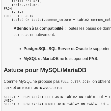
    table1.column1,

    table2.column2

FROM

    table1

FULL OUTER JOIN

Attention à la compatibilité :
Toutes les bases de don
nativement.
OUTER JOIN
PostgreSQL, SQL Server et Oracle
le supportent
MySQL et MariaDB
ne le supportent
PAS
.
Astuce pour MySQL/MariaDB
Comme MySQL ne propose pas
, on obtien
FULL OUTER JOIN
et un
avec
:
JOIN
RIGHT JOIN
UNION
SELECT * FROM table1 LEFT JOIN table2 ON table1.id = t
UNION
