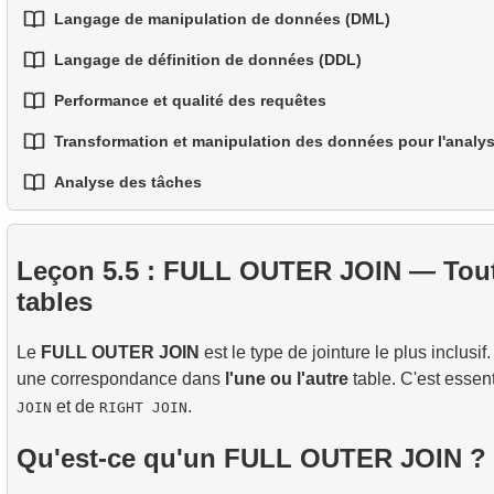
Langage de manipulation de données (DML)
1.
Fonctions de fenêtre
2.
Sous-requêtes dans la clause WHERE
Langage de définition de données (DDL)
1.
L'instruction INSERT INTO
2.
Utiliser ROW_NUMBER, RANK, DENSE_RANK et N
3.
Sous-requêtes corrélées
Performance et qualité des requêtes
1.
L’instruction CREATE TABLE
2.
L'instruction UPDATE
3.
Fenêtres de calcul — Contrôler les limites de la fenêt
4.
Expressions de Table Commune (CTE)
Transformation et manipulation des données pour l'analy
1.
Bonnes pratiques pour un code SQL lisible et mainte
2.
Les instructions TRUNCATE et DROP TABLE
3.
L'instruction DELETE
4.
LAG, LEAD, FIRST_VALUE et LAST_VALUE
5.
CTE Récursives
Analyse des tâches
1.
Traitement pratique des chaînes en SQL
2.
Ecriture de requetes SQL efficaces
3.
Tables temporaires
6.
Application des CTE récursifs
1.
L'option de vol la plus rapide
2.
Utilisation pratique des fonctions de date et d'heure 
3.
Comprendre les methodes d'optimisation des requete
4.
Vues (VIEW)
Leçon 5.5 : FULL OUTER JOIN — Tou
2.
Calculer le taux d'occupation moyen des vols
5.
Introduction aux index SQL
tables
3.
Carte des sièges d'avion
4.
Comment fonctionnent les index B-tree
Le
FULL OUTER JOIN
est le type de jointure le plus inclusif.
une correspondance dans
l'une ou l'autre
table. C'est esse
et de
.
JOIN
RIGHT JOIN
Qu'est-ce qu'un FULL OUTER JOIN ?