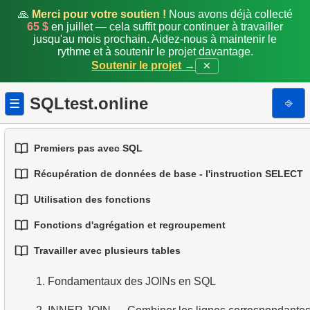
🙏
Merci pour votre soutien !
Nous avons déjà collecté
65 $
en juillet — cela suffit pour continuer à travailler
jusqu'au mois prochain. Aidez-nous à maintenir le
rythme et à soutenir le projet davantage.
Soutenir le projet →
✕
SQLtest.online
⎆
☰
Premiers pas avec SQL
Récupération de données de base - l'instruction SELECT
1.
Introduction aux bases de données
Utilisation des fonctions
1.
Sélectionner des données d'une table
2.
Types de bases de données
Fonctions d'agrégation et regroupement
1.
Fonctions SQL intégrées
2.
Filtrage des données
3.
Concepts des bases relationnelles
Travailler avec plusieurs tables
1.
Fonctions d'agrégation de base
2.
Fonctions de chaîne courantes
3.
Combiner plusieurs conditions
4.
Types de données de base
1.
Fondamentaux des JOINs en SQL
2.
Regrouper les données
3.
Fonctions mathématiques courantes
4.
Alias de colonnes
5.
Comprendre les valeurs NULL en SQL