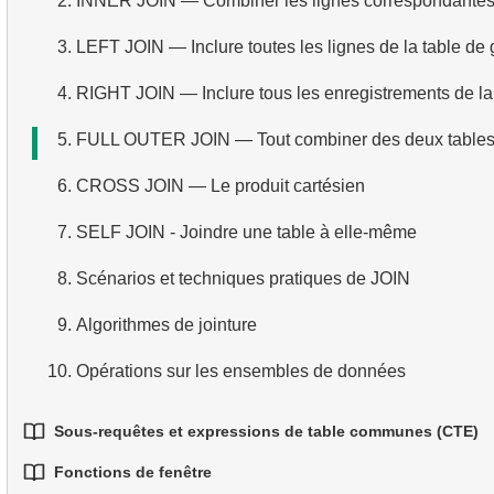
2.
INNER JOIN — Combiner les lignes correspondante
3.
Filtrer les données groupées
4.
Fonctions de date et d’heure
5.
Trier les résultats
6.
Aperçu du SQL
3.
LEFT JOIN — Inclure toutes les lignes de la table de
4.
Agrégation conditionnelle
5.
Opérateur conditionnel
6.
Limiter les résultats avec LIMIT et OFFSET
4.
RIGHT JOIN — Inclure tous les enregistrements de la 
5.
Agrégation avancée
7.
Tout combiner : WHERE, ORDER BY et LIMIT
5.
FULL OUTER JOIN — Tout combiner des deux table
6.
CROSS JOIN — Le produit cartésien
7.
SELF JOIN - Joindre une table à elle-même
8.
Scénarios et techniques pratiques de JOIN
9.
Algorithmes de jointure
10.
Opérations sur les ensembles de données
Sous-requêtes et expressions de table communes (CTE)
Fonctions de fenêtre
1.
Introduction aux sous-requêtes