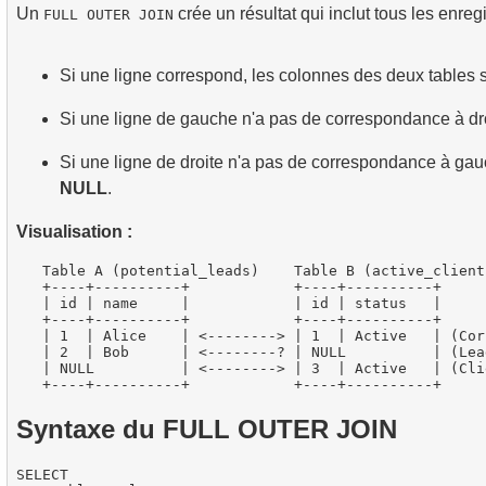
Un
crée un résultat qui inclut tous les enre
FULL OUTER JOIN
Si une ligne correspond, les colonnes des deux tables 
Si une ligne de gauche n'a pas de correspondance à dro
Si une ligne de droite n'a pas de correspondance à ga
NULL
.
Visualisation :
   Table A (potential_leads)    Table B (active_clients
   +----+----------+            +----+----------+

   | id | name     |            | id | status   |

   +----+----------+            +----+----------+

   | 1  | Alice    | <--------> | 1  | Active   | (Cor
   | 2  | Bob      | <--------? | NULL          | (Lea
   | NULL          | <--------> | 3  | Active   | (Cli
Syntaxe du FULL OUTER JOIN
SELECT
