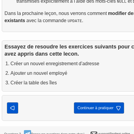
transmises explicitement à l'aide des mots-clés
et
NULL
Dans la prochaine leçon, nous verrons comment
modifier d
existants
avec la commande
.
UPDATE
Essayez de resoudre les exercices suivants pour 
avez appris dans cette lecon.
Créer un nouvel enregistrement d'adresse
Ajouter un nouvel employé
Créer la table des îles
Continuer à pratiquer
support@sqltest.online
Questions ?
Posez vos questions dans notre chat !