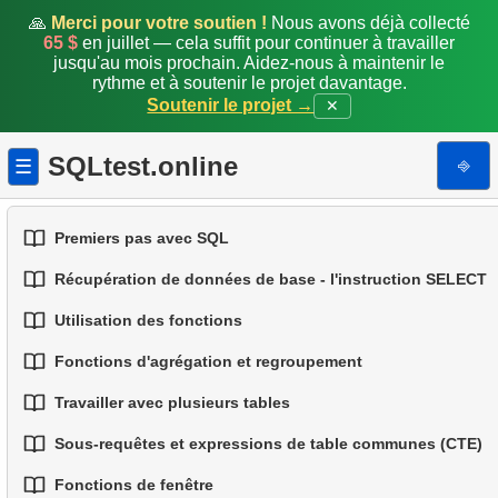
🙏
Merci pour votre soutien !
Nous avons déjà collecté
65 $
en juillet — cela suffit pour continuer à travailler
jusqu'au mois prochain. Aidez-nous à maintenir le
rythme et à soutenir le projet davantage.
Soutenir le projet →
✕
SQLtest.online
⎆
☰
Premiers pas avec SQL
Récupération de données de base - l'instruction SELECT
1.
Introduction aux bases de données
Utilisation des fonctions
1.
Sélectionner des données d'une table
2.
Types de bases de données
Fonctions d'agrégation et regroupement
1.
Fonctions SQL intégrées
2.
Filtrage des données
3.
Concepts des bases relationnelles
Travailler avec plusieurs tables
1.
Fonctions d'agrégation de base
2.
Fonctions de chaîne courantes
3.
Combiner plusieurs conditions
4.
Types de données de base
Sous-requêtes et expressions de table communes (CTE)
1.
Fondamentaux des JOINs en SQL
2.
Regrouper les données
3.
Fonctions mathématiques courantes
4.
Alias de colonnes
5.
Comprendre les valeurs NULL en SQL
Fonctions de fenêtre
1.
Introduction aux sous-requêtes