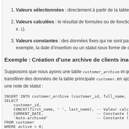
Valeurs sélectionnées
: directement à partir de la tabl
Valeurs calculées
: le résultat de formules ou de fonct
).
0.1
Valeurs constantes
: des données fixes qui ne sont pa
exemple, la date d'insertion ou un statut sous forme de 
Exemple : Création d'une archive de clients ina
Supposons que nous ayons une table
et q
customer_archive
transférer des données de la table principale
, en aj
customer
une note de statut :
INSERT INTO customer_archive (customer_id, full_name, 
SELECT 

    customer_id, 

    CONCAT(first_name, ' ', last_name), -- Valeur calc
    CURRENT_DATE,                       -- Constante (
    'Auto-archived'                     -- Constante (
FROM customer
