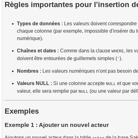
Règles importantes pour l'insertion 
Types de données :
Les valeurs doivent correspondre
chaque colonne (par exemple, impossible d'insérer du 
numérique).
Chaînes et dates :
Comme dans la clause
, les 
WHERE
doivent être entourées de guillemets simples (
).
'
Nombres :
Les valeurs numériques n'ont pas besoin de
Valeurs NULL :
Si une colonne accepte
et que vo
NULL
valeur, elle sera remplie par
(ou une valeur par défa
NULL
Exemples
Exemple 1 : Ajouter un nouvel acteur
Ajoutons un nouvel acteur dans la table
de la base Sak
actor