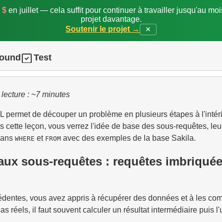
 $
en juillet — cela suffit pour continuer à travailler jusqu'au mo
projet davantage.
Soutenir le projet →
✕
round
Test
lecture : ~7 minutes
 permet de découper un problème en plusieurs étapes à l'intér
s cette leçon, vous verrez l'idée de base des sous-requêtes, leur
 dans
et
avec des exemples de la base Sakila.
WHERE
FROM
aux sous-requêtes : requêtes imbriquée
édentes, vous avez appris à récupérer des données et à les co
s réels, il faut souvent calculer un résultat intermédiaire puis l'