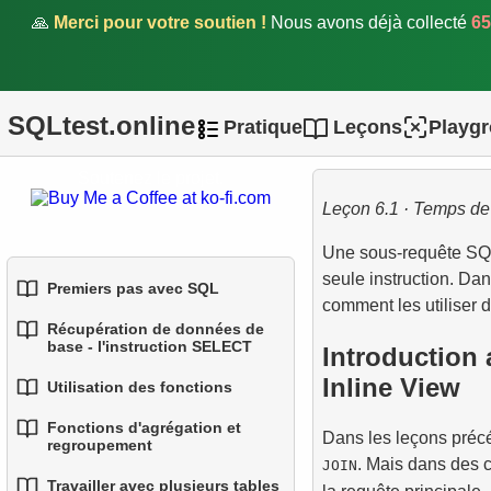
🙏
Merci pour votre soutien !
Nous avons déjà collecté
65
SQLtest.online
Pratique
Leçons
Playg
Soutenez le projet.
Leçon 6.1 · Temps de 
Une sous-requête SQL
seule instruction. Dan
Premiers pas avec SQL
comment les utiliser
Récupération de données de
1.
Introduction aux bases de
base - l'instruction SELECT
Introduction 
données
Inline View
Utilisation des fonctions
1.
Sélectionner des données
2.
Types de bases de
d'une table
Fonctions d'agrégation et
1.
données
Fonctions SQL intégrées
Dans les leçons préc
regroupement
. Mais dans des ca
JOIN
2.
Filtrage des données
3.
2.
Concepts des bases
Fonctions de chaîne
Travailler avec plusieurs tables