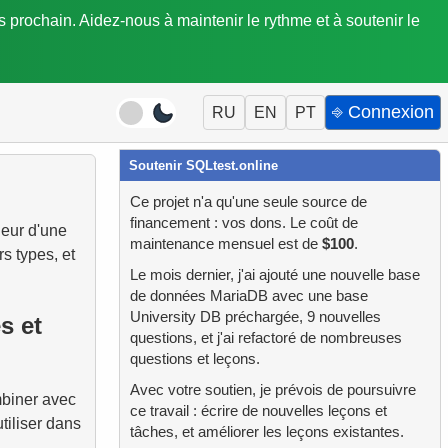
is prochain. Aidez-nous à maintenir le rythme et à soutenir le
⎆ Connexion
RU
EN
PT
Soutenir SQLtest.online
Ce projet n'a qu'une seule source de
financement : vos dons. Le coût de
ieur d'une
maintenance mensuel est de
$100
.
s types, et
Le mois dernier, j'ai ajouté une nouvelle base
de données MariaDB avec une base
University DB préchargée, 9 nouvelles
s et
questions, et j'ai refactoré de nombreuses
questions et leçons.
Avec votre soutien, je prévois de poursuivre
mbiner avec
ce travail : écrire de nouvelles leçons et
utiliser dans
tâches, et améliorer les leçons existantes.