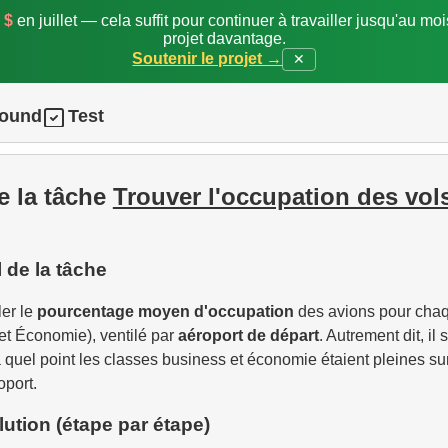
 $
en juillet — cela suffit pour continuer à travailler jusqu'au mo
projet davantage.
Soutenir le projet →
✕
round
Test
e la tâche
Trouver l'occupation des vol
l de la tâche
ler le
pourcentage moyen d'occupation
des avions pour cha
et Économie), ventilé par
aéroport de départ
. Autrement dit, il 
 quel point les classes business et économie étaient pleines sur
oport.
lution (étape par étape)