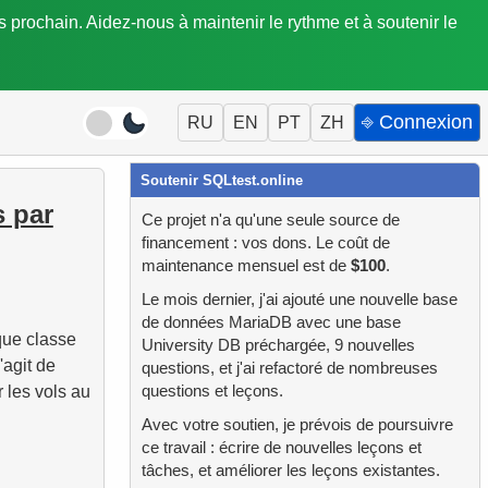
is prochain. Aidez-nous à maintenir le rythme et à soutenir le
⎆ Connexion
RU
EN
PT
ZH
Soutenir SQLtest.online
s par
Ce projet n'a qu'une seule source de
financement : vos dons. Le coût de
maintenance mensuel est de
$100
.
Le mois dernier, j'ai ajouté une nouvelle base
de données MariaDB avec une base
que classe
University DB préchargée, 9 nouvelles
s'agit de
questions, et j'ai refactoré de nombreuses
 les vols au
questions et leçons.
Avec votre soutien, je prévois de poursuivre
ce travail : écrire de nouvelles leçons et
tâches, et améliorer les leçons existantes.