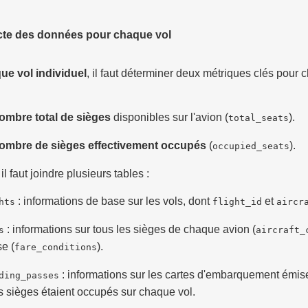
ecte des données pour chaque vol
ue vol individuel
, il faut déterminer deux métriques clés pour
ombre total de sièges
disponibles sur l'avion (
).
total_seats
ombre de sièges effectivement occupés
(
).
occupied_seats
il faut joindre plusieurs tables :
: informations de base sur les vols, dont
et
hts
flight_id
aircr
: informations sur tous les sièges de chaque avion (
s
aircraft_
se (
).
fare_conditions
: informations sur les cartes d'embarquement émise
ding_passes
s sièges étaient occupés sur chaque vol.