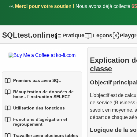
🙏
Merci pour votre soutien !
Nous avons déjà collecté
65
SQLtest.online
Pratique
Leçons
Playg
Soutenez le projet.
Explication d
classe
Premiers pas avec SQL
Objectif principa
Récupération de données de
1.
Introduction aux bases de
L'objectif est de calcu
base - l'instruction SELECT
données
de service (Business 
Utilisation des fonctions
savoir, en moyenne, à
1.
Sélectionner des données
2.
Types de bases de
départ de chaque aér
d'une table
Fonctions d'agrégation et
1.
données
Fonctions SQL intégrées
regroupement
Logique de la so
2.
Filtrage des données
3.
2.
Concepts des bases
Fonctions de chaîne
Travailler avec plusieurs tables