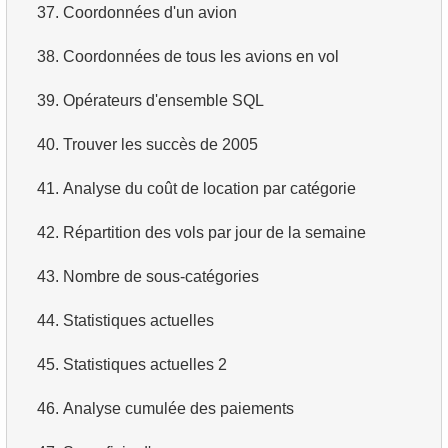
37.
Coordonnées d'un avion
3.
Prénoms d'acteurs en double
4.
Récupérer tous les départements
38.
Coordonnées de tous les avions en vol
4.
Trouver le nom de famille le plus courant parmi les
5.
Noms du personnel
acteurs
39.
Opérateurs d'ensemble SQL
6.
Catégories de produits
5.
Trouver tous les acteurs d'un film
40.
Trouver les succès de 2005
7.
Obtenir la liste triée des langues
6.
Trouver tous les films d'un acteur
41.
Analyse du coût de location par catégorie
8.
Liste triée des films avec limite
7.
Répartition des films par catégorie
42.
Répartition des vols par jour de la semaine
9.
Trouver les membres du personnel par condition
8.
Durée moyenne d'un film par catégorie
43.
Nombre de sous-catégories
10.
Liste triée des films avec condition
9.
Nombre de films d'un acteur
44.
Statistiques actuelles
11.
Trouver les films par description
10.
Acteurs plus populaires que HENRY BERRY
45.
Statistiques actuelles 2
12.
Clients du magasin
11.
Analyser les paiements mensuels
46.
Analyse cumulée des paiements
13.
Acteurs par prénom
12.
Mois avec le montant de paiements maximal