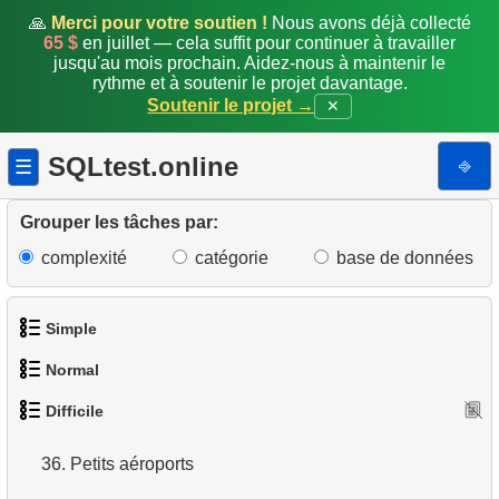
27.
Générer la facture mensuelle
🙏
Merci pour votre soutien !
Nous avons déjà collecté
65 $
en juillet — cela suffit pour continuer à travailler
jusqu'au mois prochain. Aidez-nous à maintenir le
28.
Problème Gap & Islands
rythme et à soutenir le projet davantage.
Soutenir le projet →
✕
29.
Clients ayant vu des films communs
SQLtest.online
⎆
☰
30.
Aéroports sans liaisons directes
31.
Classer les aéroports
Grouper les tâches par:
complexité
catégorie
base de données
32.
Options de vols avec une correspondance
33.
Historique des locations
Simple
34.
Occupation moyenne des vols
Normal
1.
Obtenir les acteurs
Difficile
35.
Occupation par classe de tarif
1.
Trouver des adresses en utilisant une sous-requête
2.
Liste des langues
36.
Petits aéroports
2.
Trouver des adresses en utilisant JOIN
3.
Obtenir la liste des noms d'acteurs