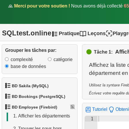
🙏
Merci pour votre soutien !
Nous avons déjà collecté
65
SQLtest.online
Pratique
Leçons
Playg
Grouper les tâches par:
Affic
Tâche 1:
complexité
catégorie
Affichez la list
base de données
Utilisez la syntaxe Fir
BD Sakila (MySQL)
Écrivez votre requête da
BD Bookings (PostgreSQL)
1.
Obtenir les acteurs
BD Employee (Firebird)
Tutoriel
Obteni
1.
Données des aéroports
2.
Obtenir la liste des noms
1.
Afficher les départements
1
d'acteurs
2.
Liste des aéroports par ville
2.
Trouver les pays hors