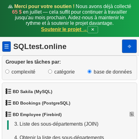
🙏
Merci pour votre soutien !
Nous avons déjà collecté
65 $
en juillet — cela suffit pour continuer à travailler
jusqu'au mois prochain. Aidez-nous à maintenir le
rythme et à soutenir le projet davantage.
Soutenir le projet →
✕
SQLtest.online
⎆
☰
Grouper les tâches par:
complexité
catégorie
base de données
BD Sakila (MySQL)
1.
Afficher les départements
BD Bookings (PostgreSQL)
1.
Obtenir les acteurs
2.
Trouver les pays hors Dollar/Euro
BD Employee (Firebird)
1.
Données des aéroports
2.
Obtenir la liste des noms d'acteurs
3.
Liste des sous-départements (JOIN)
2.
Liste des aéroports par ville
3.
Liste de films triée
4.
Obtenir la liste des sous-départements