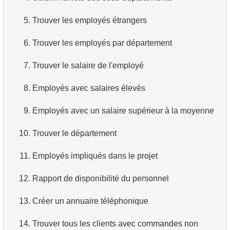
3.
Avions long-courriers
4.
Dix premiers films par ordre alphabétique
5.
Trouver les employés étrangers
4.
Avions Boeing
5.
Liste des films — troisième page
6.
Trouver les employés par département
5.
Vols de Domodedovo
6.
Obtenir une liste de films triée par plusieurs champs
7.
Trouver le salaire de l'employé
6.
Avions ayant décollé de Domodedovo
7.
Obtenir le film le plus long
8.
Employés avec salaires élevés
7.
Obtenir les réservations par date
8.
Trouver les films longs
9.
Employés avec un salaire supérieur à la moyenne
8.
Analyse d'utilisation des avions
9.
Trouver les comédies longues
10.
Trouver le département
9.
Types de tarifs
10.
Films classiques
11.
Employés impliqués dans le projet
10.
Avions sans classe Affaires
11.
Acteurs par prénom
12.
Rapport de disponibilité du personnel
11.
Avions avec des conditions tarifaires complètes
12.
Prénoms d'acteurs en double
13.
Créer un annuaire téléphonique
12.
Nombre de sièges par classe
13.
Trouver le nom de famille le plus courant parmi les
14.
Trouver tous les clients avec commandes non