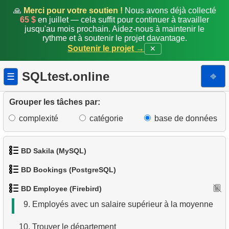
🙏
Merci pour votre soutien !
Nous avons déjà collecté
65 $
en juillet — cela suffit pour continuer à travailler
1.
Afficher les départements
jusqu'au mois prochain. Aidez-nous à maintenir le
rythme et à soutenir le projet davantage.
2.
Trouver les pays hors Dollar/Euro
Soutenir le projet →
✕
3.
Liste des sous-départements (JOIN)
SQLtest.online
⎆
☰
4.
Obtenir la liste des sous-départements
Grouper les tâches par:
5.
Trouver les employés étrangers
complexité
catégorie
base de données
6.
Trouver les employés par département
BD Sakila (MySQL)
7.
Trouver le salaire de l'employé
BD Bookings (PostgreSQL)
1.
Obtenir les acteurs
8.
Employés avec salaires élevés
BD Employee (Firebird)
1.
Données des aéroports
2.
Obtenir la liste des noms d'acteurs
9.
Employés avec un salaire supérieur à la moyenne
2.
Liste des aéroports par ville
3.
Liste de films triée
10.
Trouver le département