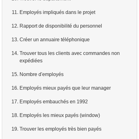
3.
Avions long-courriers
4.
Dix premiers films par ordre alphabétique
11.
Employés impliqués dans le projet
4.
Avions Boeing
5.
Liste des films — troisième page
12.
Rapport de disponibilité du personnel
5.
Vols de Domodedovo
6.
Obtenir une liste de films triée par plusieurs champs
13.
Créer un annuaire téléphonique
6.
Avions ayant décollé de Domodedovo
7.
Obtenir le film le plus long
14.
Trouver tous les clients avec commandes non
expédiées
7.
Obtenir les réservations par date
8.
Trouver les films longs
15.
Nombre d'employés
8.
Analyse d'utilisation des avions
9.
Trouver les comédies longues
16.
Employés mieux payés que leur manager
9.
Types de tarifs
10.
Films classiques
17.
Employés embauchés en 1992
10.
Avions sans classe Affaires
11.
Acteurs par prénom
18.
Employés les mieux payés (window)
11.
Avions avec des conditions tarifaires complètes
12.
Prénoms d'acteurs en double
19.
Trouver les employés très bien payés
12.
Nombre de sièges par classe
13.
Trouver le nom de famille le plus courant parmi les