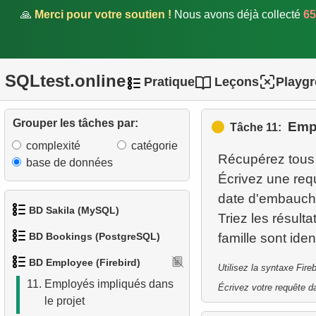
5.
Trouver les employés
🙏
Merci pour votre soutien !
Nous avons déjà collecté
65
étrangers
6.
Trouver les employés par
SQLtest.online
département
Pratique
Leçons
Playg
7.
Trouver le salaire de
Grouper les tâches par:
Empl
l'employé
Tâche 11:
complexité
catégorie
8.
Employés avec salaires
Récupérez tous l
base de données
élevés
Écrivez une requ
date d'embauche
9.
Employés avec un salaire
BD Sakila (MySQL)
Triez les résult
supérieur à la moyenne
BD Bookings (PostgreSQL)
1.
Obtenir les acteurs
10.
Trouver le département
BD Employee (Firebird)
Utilisez la syntaxe Fir
1.
Données des aéroports
2.
Obtenir la liste des noms
11.
Employés impliqués dans
Écrivez votre requête da
d'acteurs
le projet
2.
Liste des aéroports par ville