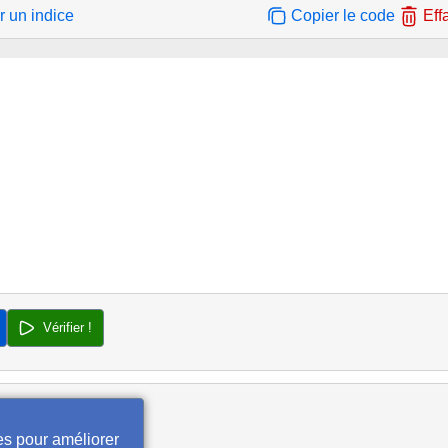
r un indice
Copier le code
Eff
Vérifier !
es pour améliorer