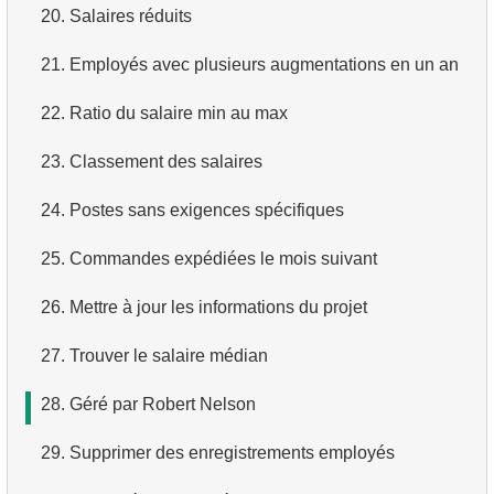
20.
Salaires réduits
3.
Avions long-courriers
4.
Dix premiers films par ordre alphabétique
21.
Employés avec plusieurs augmentations en un an
4.
Avions Boeing
5.
Liste des films — troisième page
22.
Ratio du salaire min au max
5.
Vols de Domodedovo
6.
Obtenir une liste de films triée par plusieurs champs
23.
Classement des salaires
6.
Avions ayant décollé de Domodedovo
7.
Obtenir le film le plus long
24.
Postes sans exigences spécifiques
7.
Obtenir les réservations par date
8.
Trouver les films longs
25.
Commandes expédiées le mois suivant
8.
Analyse d'utilisation des avions
9.
Trouver les comédies longues
26.
Mettre à jour les informations du projet
9.
Types de tarifs
10.
Films classiques
27.
Trouver le salaire médian
10.
Avions sans classe Affaires
11.
Acteurs par prénom
28.
Géré par Robert Nelson
11.
Avions avec des conditions tarifaires complètes
12.
Prénoms d'acteurs en double
29.
Supprimer des enregistrements employés
12.
Nombre de sièges par classe
13.
Trouver le nom de famille le plus courant parmi les