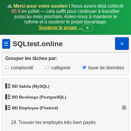
🙏
Merci pour votre soutien !
Nous avons déjà collecté
65 $
en juillet — cela suffit pour continuer à travailler
11.
Employés impliqués dans le projet
jusqu'au mois prochain. Aidez-nous à maintenir le
rythme et à soutenir le projet davantage.
12.
Rapport de disponibilité du personnel
Soutenir le projet →
✕
13.
Créer un annuaire téléphonique
SQLtest.online
⎆
☰
14.
Trouver tous les clients avec commandes non
expédiées
Grouper les tâches par:
complexité
catégorie
base de données
15.
Nombre d'employés
16.
Employés mieux payés que leur manager
BD Sakila (MySQL)
17.
Employés embauchés en 1992
BD Bookings (PostgreSQL)
1.
Obtenir les acteurs
BD Employee (Firebird)
18.
Employés les mieux payés (window)
1.
Données des aéroports
2.
Obtenir la liste des noms d'acteurs
19.
Trouver les employés très bien payés
2.
Liste des aéroports par ville
3.
Liste de films triée