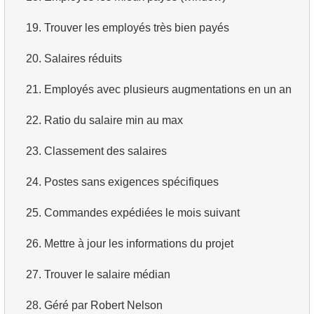
3.
Avions long-courriers
4.
Dix premiers films par ordre alphabétique
19.
Trouver les employés très bien payés
4.
Avions Boeing
5.
Liste des films — troisième page
20.
Salaires réduits
5.
Vols de Domodedovo
6.
Obtenir une liste de films triée par plusieurs champs
21.
Employés avec plusieurs augmentations en un an
6.
Avions ayant décollé de Domodedovo
7.
Obtenir le film le plus long
22.
Ratio du salaire min au max
7.
Obtenir les réservations par date
8.
Trouver les films longs
23.
Classement des salaires
8.
Analyse d'utilisation des avions
9.
Trouver les comédies longues
24.
Postes sans exigences spécifiques
9.
Types de tarifs
10.
Films classiques
25.
Commandes expédiées le mois suivant
10.
Avions sans classe Affaires
11.
Acteurs par prénom
26.
Mettre à jour les informations du projet
11.
Avions avec des conditions tarifaires complètes
12.
Prénoms d'acteurs en double
27.
Trouver le salaire médian
12.
Nombre de sièges par classe
13.
Trouver le nom de famille le plus courant parmi les
28.
Géré par Robert Nelson