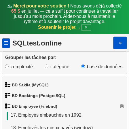
🙏
Merci pour votre soutien !
Nous avons déjà collecté
9.
Employés avec un salaire supérieur à la moyenne
65 $
en juillet — cela suffit pour continuer à travailler
jusqu'au mois prochain. Aidez-nous à maintenir le
10.
Trouver le département
rythme et à soutenir le projet davantage.
Soutenir le projet →
✕
11.
Employés impliqués dans le projet
SQLtest.online
⎆
☰
12.
Rapport de disponibilité du personnel
13.
Créer un annuaire téléphonique
Grouper les tâches par:
complexité
catégorie
base de données
14.
Trouver tous les clients avec commandes non
expédiées
BD Sakila (MySQL)
15.
Nombre d'employés
BD Bookings (PostgreSQL)
1.
Obtenir les acteurs
16.
Employés mieux payés que leur manager
BD Employee (Firebird)
1.
Données des aéroports
2.
Obtenir la liste des noms d'acteurs
17.
Employés embauchés en 1992
2.
Liste des aéroports par ville
3.
Liste de films triée
18.
Employés les mieux payés (window)