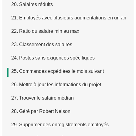
20.
Salaires réduits
3.
Avions long-courriers
4.
Dix premiers films par ordre alphabétique
21.
Employés avec plusieurs augmentations en un an
4.
Avions Boeing
5.
Liste des films — troisième page
22.
Ratio du salaire min au max
5.
Vols de Domodedovo
6.
Obtenir une liste de films triée par plusieurs champs
23.
Classement des salaires
6.
Avions ayant décollé de Domodedovo
7.
Obtenir le film le plus long
24.
Postes sans exigences spécifiques
7.
Obtenir les réservations par date
8.
Trouver les films longs
25.
Commandes expédiées le mois suivant
8.
Analyse d'utilisation des avions
9.
Trouver les comédies longues
26.
Mettre à jour les informations du projet
9.
Types de tarifs
10.
Films classiques
27.
Trouver le salaire médian
10.
Avions sans classe Affaires
11.
Acteurs par prénom
28.
Géré par Robert Nelson
11.
Avions avec des conditions tarifaires complètes
12.
Prénoms d'acteurs en double
29.
Supprimer des enregistrements employés
12.
Nombre de sièges par classe
13.
Trouver le nom de famille le plus courant parmi les