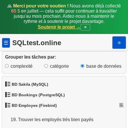
🙏
Merci pour votre soutien !
Nous avons déjà collecté
65 $
en juillet — cela suffit pour continuer à travailler
11.
Employés impliqués dans le projet
jusqu'au mois prochain. Aidez-nous à maintenir le
rythme et à soutenir le projet davantage.
12.
Rapport de disponibilité du personnel
Soutenir le projet →
✕
13.
Créer un annuaire téléphonique
SQLtest.online
⎆
☰
14.
Trouver tous les clients avec commandes non
expédiées
Grouper les tâches par:
complexité
catégorie
base de données
15.
Nombre d'employés
16.
Employés mieux payés que leur manager
BD Sakila (MySQL)
17.
Employés embauchés en 1992
BD Bookings (PostgreSQL)
1.
Obtenir les acteurs
BD Employee (Firebird)
18.
Employés les mieux payés (window)
1.
Données des aéroports
2.
Obtenir la liste des noms d'acteurs
19.
Trouver les employés très bien payés
2.
Liste des aéroports par ville
3.
Liste de films triée