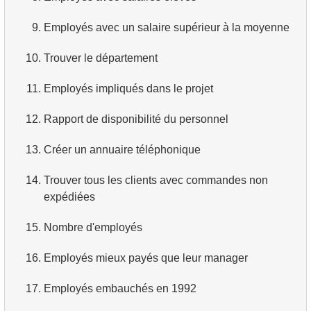
3.
Avions long-courriers
4.
Dix premiers films par ordre alphabétique
9.
Employés avec un salaire supérieur à la moyenne
4.
Avions Boeing
5.
Liste des films — troisième page
10.
Trouver le département
5.
Vols de Domodedovo
6.
Obtenir une liste de films triée par plusieurs champs
11.
Employés impliqués dans le projet
6.
Avions ayant décollé de Domodedovo
7.
Obtenir le film le plus long
12.
Rapport de disponibilité du personnel
7.
Obtenir les réservations par date
8.
Trouver les films longs
13.
Créer un annuaire téléphonique
8.
Analyse d'utilisation des avions
9.
Trouver les comédies longues
14.
Trouver tous les clients avec commandes non
expédiées
9.
Types de tarifs
10.
Films classiques
15.
Nombre d'employés
10.
Avions sans classe Affaires
11.
Acteurs par prénom
16.
Employés mieux payés que leur manager
11.
Avions avec des conditions tarifaires complètes
12.
Prénoms d'acteurs en double
17.
Employés embauchés en 1992
12.
Nombre de sièges par classe
13.
Trouver le nom de famille le plus courant parmi les