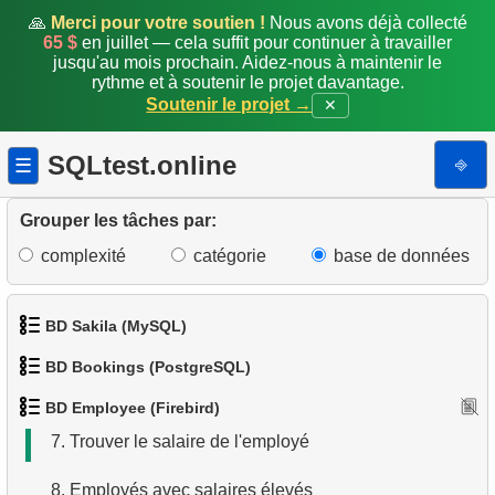
🙏
Merci pour votre soutien !
Nous avons déjà collecté
65 $
en juillet — cela suffit pour continuer à travailler
jusqu'au mois prochain. Aidez-nous à maintenir le
rythme et à soutenir le projet davantage.
Soutenir le projet →
✕
1.
Afficher les départements
SQLtest.online
⎆
☰
2.
Trouver les pays hors Dollar/Euro
Grouper les tâches par:
3.
Liste des sous-départements (JOIN)
complexité
catégorie
base de données
4.
Obtenir la liste des sous-départements
BD Sakila (MySQL)
5.
Trouver les employés étrangers
BD Bookings (PostgreSQL)
1.
Obtenir les acteurs
6.
Trouver les employés par département
BD Employee (Firebird)
1.
Données des aéroports
2.
Obtenir la liste des noms d'acteurs
7.
Trouver le salaire de l'employé
2.
Liste des aéroports par ville
3.
Liste de films triée
8.
Employés avec salaires élevés