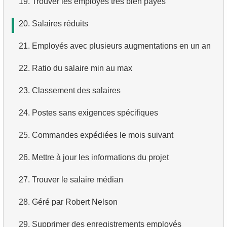
19.
Trouver les employés très bien payés
3.
Avions long-courriers
4.
Dix premiers films par ordre alphabétique
20.
Salaires réduits
4.
Avions Boeing
5.
Liste des films — troisième page
21.
Employés avec plusieurs augmentations en un an
5.
Vols de Domodedovo
6.
Obtenir une liste de films triée par plusieurs champs
22.
Ratio du salaire min au max
6.
Avions ayant décollé de Domodedovo
7.
Obtenir le film le plus long
23.
Classement des salaires
7.
Obtenir les réservations par date
8.
Trouver les films longs
24.
Postes sans exigences spécifiques
8.
Analyse d'utilisation des avions
9.
Trouver les comédies longues
25.
Commandes expédiées le mois suivant
9.
Types de tarifs
10.
Films classiques
26.
Mettre à jour les informations du projet
10.
Avions sans classe Affaires
11.
Acteurs par prénom
27.
Trouver le salaire médian
11.
Avions avec des conditions tarifaires complètes
12.
Prénoms d'acteurs en double
28.
Géré par Robert Nelson
12.
Nombre de sièges par classe
13.
Trouver le nom de famille le plus courant parmi les
29.
Supprimer des enregistrements employés