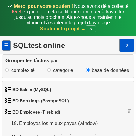
🙏
Merci pour votre soutien !
Nous avons déjà collecté
10.
Trouver le département
65 $
en juillet — cela suffit pour continuer à travailler
jusqu'au mois prochain. Aidez-nous à maintenir le
11.
Employés impliqués dans le projet
rythme et à soutenir le projet davantage.
Soutenir le projet →
✕
12.
Rapport de disponibilité du personnel
SQLtest.online
⎆
☰
13.
Créer un annuaire téléphonique
Grouper les tâches par:
14.
Trouver tous les clients avec commandes non
expédiées
complexité
catégorie
base de données
15.
Nombre d'employés
BD Sakila (MySQL)
16.
Employés mieux payés que leur manager
BD Bookings (PostgreSQL)
1.
Obtenir les acteurs
17.
Employés embauchés en 1992
BD Employee (Firebird)
1.
Données des aéroports
2.
Obtenir la liste des noms d'acteurs
18.
Employés les mieux payés (window)
2.
Liste des aéroports par ville
3.
Liste de films triée