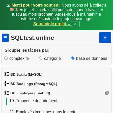
1.
Afficher les départements
🙏
Merci pour votre soutien !
Nous avons déjà collecté
65 $
en juillet — cela suffit pour continuer à travailler
2.
Trouver les pays hors Dollar/Euro
jusqu'au mois prochain. Aidez-nous à maintenir le
rythme et à soutenir le projet davantage.
3.
Liste des sous-départements (JOIN)
Soutenir le projet →
✕
4.
Obtenir la liste des sous-départements
SQLtest.online
⎆
☰
5.
Trouver les employés étrangers
Grouper les tâches par:
6.
Trouver les employés par département
complexité
catégorie
base de données
7.
Trouver le salaire de l'employé
BD Sakila (MySQL)
8.
Employés avec salaires élevés
BD Bookings (PostgreSQL)
1.
Obtenir les acteurs
9.
Employés avec un salaire supérieur à la moyenne
BD Employee (Firebird)
1.
Données des aéroports
2.
Obtenir la liste des noms d'acteurs
10.
Trouver le département
2.
Liste des aéroports par ville
3.
Liste de films triée
11.
Employés impliqués dans le projet