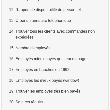
3.
Avions long-courriers
4.
Dix premiers films par ordre alphabétique
12.
Rapport de disponibilité du personnel
4.
Avions Boeing
5.
Liste des films — troisième page
13.
Créer un annuaire téléphonique
5.
Vols de Domodedovo
6.
Obtenir une liste de films triée par plusieurs champs
14.
Trouver tous les clients avec commandes non
expédiées
6.
Avions ayant décollé de Domodedovo
7.
Obtenir le film le plus long
15.
Nombre d'employés
7.
Obtenir les réservations par date
8.
Trouver les films longs
16.
Employés mieux payés que leur manager
8.
Analyse d'utilisation des avions
9.
Trouver les comédies longues
17.
Employés embauchés en 1992
9.
Types de tarifs
10.
Films classiques
18.
Employés les mieux payés (window)
10.
Avions sans classe Affaires
11.
Acteurs par prénom
19.
Trouver les employés très bien payés
11.
Avions avec des conditions tarifaires complètes
12.
Prénoms d'acteurs en double
20.
Salaires réduits
12.
Nombre de sièges par classe
13.
Trouver le nom de famille le plus courant parmi les