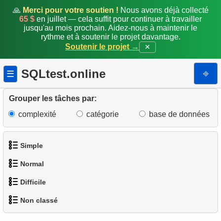
🙏
Merci pour votre soutien !
Nous avons déjà collecté
65 $
en juillet — cela suffit pour continuer à travailler
jusqu'au mois prochain. Aidez-nous à maintenir le
rythme et à soutenir le projet davantage.
Soutenir le projet →
✕
SQLtest.online
⎆
☰
Grouper les tâches par:
complexité
catégorie
base de données
Simple
Normal
1.
Obtenir les acteurs
Difficile
1.
Trouver des adresses en utilisant une sous-requête
2.
Liste des langues
Non classé
1.
Trouver les clients les plus actifs
2.
Trouver des adresses en utilisant JOIN
3.
Obtenir la liste des noms d'acteurs