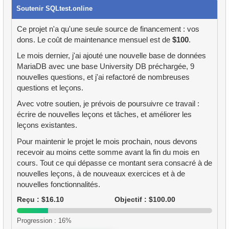
33.
Adresses sans code postal
Soutenir SQLtest.online
32.
Clients ayant loué "FRONTIER CABIN"
33.
Historique des locations
34.
Adresses avec code postal pair
Ce projet n'a qu'une seule source de financement : vos
33.
Min/Max/Moyenne de la durée des films par
dons. Le coût de maintenance mensuel est de
$100
.
34.
Occupation moyenne des vols
catégorie
35.
Noms de famille communs
Le mois dernier, j'ai ajouté une nouvelle base de données
35.
Occupation par classe de tarif
MariaDB avec une base University DB préchargée, 9
34.
Catégories avec films longs en moyenne
36.
Données des aéroports
nouvelles questions, et j'ai refactoré de nombreuses
36.
Petits aéroports
questions et leçons.
35.
Nombre d'employés
37.
Avions long-courriers
Avec votre soutien, je prévois de poursuivre ce travail :
37.
Coordonnées d'un avion
écrire de nouvelles leçons et tâches, et améliorer les
36.
Répartition des disques par catégorie et magasin
38.
Prénoms Palindromes
leçons existantes.
38.
Coordonnées de tous les avions en vol
37.
Employés mieux payés que leur manager
39.
Qu'est-ce que SQL ?
Pour maintenir le projet le mois prochain, nous devons
recevoir au moins cette somme avant la fin du mois en
39.
Opérateurs d'ensemble SQL
38.
Employés embauchés en 1992
40.
Qu'est-ce qu'un SGBD ?
cours. Tout ce qui dépasse ce montant sera consacré à de
nouvelles leçons, à de nouveaux exercices et à de
40.
Trouver les succès de 2005
39.
Employés les mieux payés (window)
nouvelles fonctionnalités.
41.
Qu'est-ce qu'un SGBDR ?
41.
Analyse du coût de location par catégorie
Reçu : $16.10
Objectif : $100.00
40.
Employés avec plusieurs augmentations en un an
42.
Qu'est-ce qu'une base de données ?
Progression : 16%
42.
Répartition des vols par jour de la semaine
41.
Durée moyenne d'activité d'un client