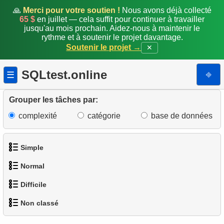
🙏
Merci pour votre soutien !
Nous avons déjà collecté
65 $
en juillet — cela suffit pour continuer à travailler
jusqu'au mois prochain. Aidez-nous à maintenir le
rythme et à soutenir le projet davantage.
Soutenir le projet →
✕
SQLtest.online
⎆
☰
Grouper les tâches par:
complexité
catégorie
base de données
Simple
Normal
1.
Obtenir les acteurs
Difficile
1.
Trouver des adresses en utilisant une sous-requête
2.
Liste des langues
Non classé
1.
Trouver les clients les plus actifs
2.
Trouver des adresses en utilisant JOIN
3.
Obtenir la liste des noms d'acteurs