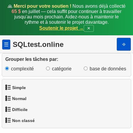
🙏
Merci pour votre soutien !
Nous avons déjà collecté
65 $
en juillet — cela suffit pour continuer à travailler
jusqu'au mois prochain. Aidez-nous à maintenir le
rythme et à soutenir le projet davantage.
Soutenir le projet →
✕
SQLtest.online
⎆
☰
Grouper les tâches par:
complexité
catégorie
base de données
Simple
Normal
1.
Obtenir les acteurs
Difficile
1.
Trouver des adresses en utilisant une sous-requête
2.
Liste des langues
Non classé
1.
Trouver les clients les plus actifs
2.
Trouver des adresses en utilisant JOIN
3.
Obtenir la liste des noms d'acteurs