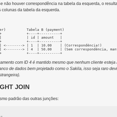
Se não houver correspondência na tabela da esquerda, o result
 colunas da tabela da esquerda.
er)          Tabela B (payment)

+            +----+----------+

|            | id | amount   |

+            +----+----------+

| <--------> | 1  | 10.00    | (Correspondência!)

| <--------> | 4  | 50.00    | (Sem correspondência, mant
amento com ID 4 é mantido mesmo que nenhum cliente esteja 
nco de dados bem projetado como o Sakila, isso seja raro dev
trangeira).
IGHT JOIN
smo padrão das outras junções:
,
