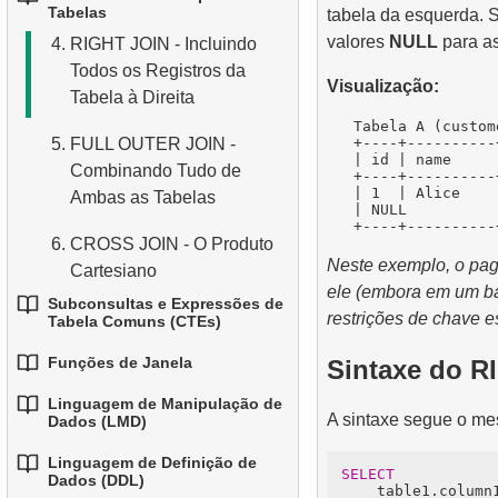
1.
Funções Básicas de
Tabelas
tabela da esquerda. 
3.
Combinando Múltiplas
Agregação
4.
3.
Tipos de Dados Básicos
Funções Matemáticas
valores
NULL
para as
4.
RIGHT JOIN - Incluindo
Condições
Comuns
Todos os Registros da
2.
Agrupando Dados
5.
Entendendo os Valores
Visualização:
4.
Alias para Colunas
Tabela à Direita
4.
NULL no SQL
Funções de Data e Hora
3.
Filtrando Dados Agrupados
   Tabela A (custom
5.
Ordenando Resultados
   +----+----------
5.
FULL OUTER JOIN -
6.
5.
Visão Geral do SQL
Operador condicional
   | id | name     
4.
Agregação condicional
Combinando Tudo de
   +----+----------
6.
Limitando Resultados com
   | 1  | Alice    
Ambas as Tabelas
   | NULL          
5.
LIMIT e OFFSET
Agregação avançada
6.
CROSS JOIN - O Produto
7.
Juntando Tudo: WHERE,
Neste exemplo, o pag
Cartesiano
ORDER BY e LIMIT
ele (embora em um ba
Subconsultas e Expressões de
7.
SELF JOIN - Unindo uma
restrições de chave es
Tabela Comuns (CTEs)
Tabela a si Mesma
Funções de Janela
Sintaxe do R
1.
Introdução às
8.
Cenários e Técnicas
Subconsultas
Linguagem de Manipulação de
1.
Funções de Janela
Práticas de JOIN
A sintaxe segue o me
Dados (LMD)
2.
Subconsultas na Cláusula
2.
Usar ROW_NUMBER,
Linguagem de Definição de
9.
Algoritmos de Junção
1.
WHERE
A Instrução INSERT INTO
SELECT
Dados (DDL)
RANK, DENSE_RANK e
    table1.column1