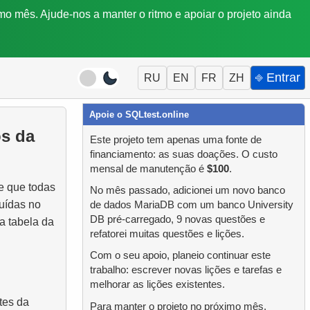
mo mês. Ajude-nos a manter o ritmo e apoiar o projeto ainda
⎆ Entrar
RU
EN
FR
ZH
Apoie o SQLtest.online
os da
Este projeto tem apenas uma fonte de
financiamento: as suas doações. O custo
mensal de manutenção é
$100
.
te que todas
No mês passado, adicionei um novo banco
luídas no
de dados MariaDB com um banco University
DB pré-carregado, 9 novas questões e
a tabela da
refatorei muitas questões e lições.
Com o seu apoio, planeio continuar este
trabalho: escrever novas lições e tarefas e
melhorar as lições existentes.
tes da
Para manter o projeto no próximo mês,