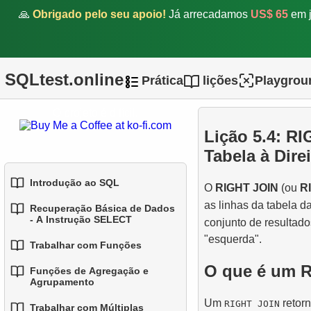
🙏
Obrigado pelo seu apoio!
Já arrecadamos
US$ 65
em j
SQLtest.online
Prática
lições
Playgrou
O projeto é difícil.
Lição 5.4: RI
Tabela à Direi
Introdução ao SQL
1.
Fundamentos de JOINs em
O
RIGHT JOIN
(ou
R
SQL
as linhas da tabela d
Recuperação Básica de Dados
1.
Introdução a Bases de
- A Instrução SELECT
conjunto de resultad
2.
Dados
INNER JOIN - Combinando
"esquerda".
Trabalhar com Funções
Linhas Correspondentes
1.
Selecionando Dados de
2.
Tipos de Bases de Dados
uma Tabela
O que é um 
Funções de Agregação e
1.
3.
Funções SQL Integradas
LEFT JOIN - Incluindo
Agrupamento
3.
Conceitos de Bases de
Todos os Registros da
2.
Filtragem de Dados
Um
retor
RIGHT JOIN
2.
Dados Relacionais
Funções Comuns de String
Trabalhar com Múltiplas
Tabela à Esquerda