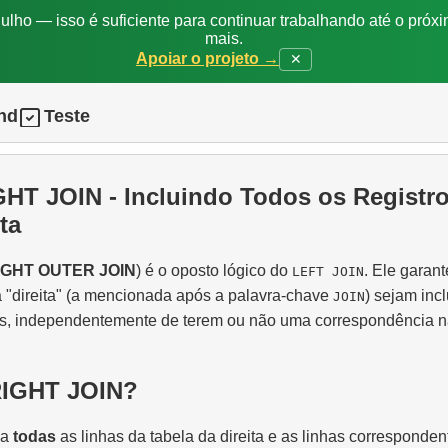
ulho — isso é suficiente para continuar trabalhando até o próxi
mais.
Apoiar o projeto →
✕
nd
Teste
GHT JOIN - Incluindo Todos os Registr
ta
IGHT OUTER JOIN
) é o oposto lógico do
. Ele garan
LEFT JOIN
a "direita" (a mencionada após a palavra-chave
) sejam inc
JOIN
os, independentemente de terem ou não uma correspondência n
RIGHT JOIN?
na
todas
as linhas da tabela da direita e as linhas corresponden