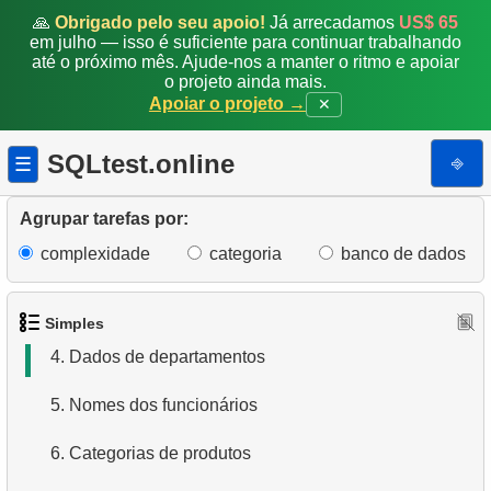
🙏
Obrigado pelo seu apoio!
Já arrecadamos
US$ 65
em julho — isso é suficiente para continuar trabalhando
até o próximo mês. Ajude-nos a manter o ritmo e apoiar
o projeto ainda mais.
Apoiar o projeto →
✕
SQLtest.online
⎆
☰
1.
Obtenha os atores
Agrupar tarefas por:
complexidade
categoria
banco de dados
2.
Lista de idiomas
3.
Obtenha a lista de nomes de atores
Simples
4.
Dados de departamentos
5.
Nomes dos funcionários
6.
Categorias de produtos