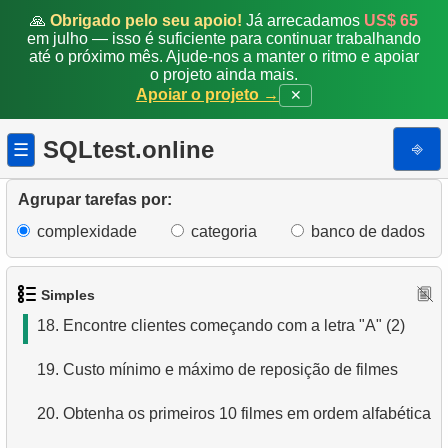
11.
Encontre nomes de filmes por descrição
🙏
Obrigado pelo seu apoio!
Já arrecadamos
US$ 65
em julho — isso é suficiente para continuar trabalhando
até o próximo mês. Ajude-nos a manter o ritmo e apoiar
12.
Nomes completos dos clientes
o projeto ainda mais.
Apoiar o projeto →
✕
13.
Atores com o nome Scarlett
SQLtest.online
⎆
☰
14.
Encontre a duração média de um filme
15.
Encontre funcionários estrangeiros
Agrupar tarefas por:
complexidade
categoria
banco de dados
16.
Lista de filmes ordenada
17.
Encontre clientes começando com a letra "A"
Simples
18.
Encontre clientes começando com a letra "A" (2)
19.
Custo mínimo e máximo de reposição de filmes
20.
Obtenha os primeiros 10 filmes em ordem alfabética