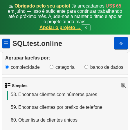
51.
Ordem de execução dos operadores lógicos
🙏
Obrigado pelo seu apoio!
Já arrecadamos
US$ 65
em julho — isso é suficiente para continuar trabalhando
até o próximo mês. Ajude-nos a manter o ritmo e apoiar
52.
Diferença entre UNION e UNION ALL
o projeto ainda mais.
Apoiar o projeto →
✕
53.
Exibir departamentos
SQLtest.online
⎆
☰
54.
Obter uma lista de subdepartamentos
55.
Encontre o salário do funcionário
Agrupar tarefas por:
complexidade
categoria
banco de dados
56.
Encontre funcionários com salários altos
57.
Funcionários com Salário Acima da Média
Simples
58.
Encontrar clientes com números pares
59.
Encontrar clientes por prefixo de telefone
60.
Obter lista de clientes únicos