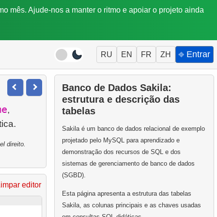
mo mês. Ajude-nos a manter o ritmo e apoiar o projeto ainda
⎆ Entrar
RU
EN
FR
ZH
Banco de Dados Sakila:
estrutura e descrição das
me
,
tabelas
Sakila é um banco de dados relacional de exemplo
projetado pelo MySQL para aprendizado e
 direito.
demonstração dos recursos de SQL e dos
sistemas de gerenciamento de banco de dados
(SGBD).
impar editor
Esta página apresenta a estrutura das tabelas
Sakila, as colunas principais e as chaves usadas
em consultas SQL didáticas.