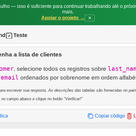
ulho — isso é suficiente para continuar trabalhando até o próxi
mais.
Apoiar o projeto →
✕
nd
Teste
nha a lista de clientes
omer
last_na
, selecione todos os registros sobre
email
e
a escrever sua resposta. As descrições das tabelas são fornecidas no painel
 no campo abaixo e clique no botão "Verificar!"
dica
Copiar código
L