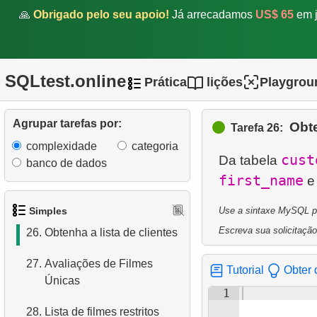
🙏
Obrigado pelo seu apoio!
Já arrecadamos
US$ 65
em j
21.
Encontre filmes longos
22.
Calcule a área de um
círculo
SQLtest.online
Prática
lições
Playgrou
23.
Calcule o perímetro do
círculo
Agrupar tarefas por:
Obte
Tarefa 26:
complexidade
categoria
24.
Encontre clientes ativos
cust
Da tabela
banco de dados
first_name
25.
Encontre filmes com o
maior custo de substituição
Simples
Use a sintaxe MySQL par
Escreva sua solicitação
26.
Obtenha a lista de clientes
27.
Avaliações de Filmes
Tutorial
Obter 
Únicas
1
28.
Lista de filmes restritos