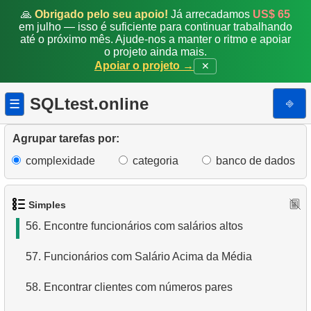
49.
Realizar atualização de preço
🙏
Obrigado pelo seu apoio!
Já arrecadamos
US$ 65
em julho — isso é suficiente para continuar trabalhando
até o próximo mês. Ajude-nos a manter o ritmo e apoiar
50.
Atualizar custo de substituição
o projeto ainda mais.
Apoiar o projeto →
✕
51.
Ordem de execução dos operadores lógicos
SQLtest.online
⎆
☰
52.
Diferença entre UNION e UNION ALL
53.
Exibir departamentos
Agrupar tarefas por:
complexidade
categoria
banco de dados
54.
Obter uma lista de subdepartamentos
55.
Encontre o salário do funcionário
Simples
56.
Encontre funcionários com salários altos
57.
Funcionários com Salário Acima da Média
58.
Encontrar clientes com números pares