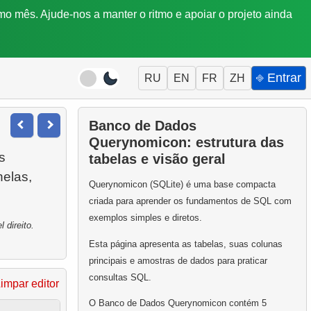
mo mês. Ajude-nos a manter o ritmo e apoiar o projeto ainda
⎆ Entrar
RU
EN
FR
ZH
Banco de Dados
Querynomicon: estrutura das
s
tabelas e visão geral
nelas,
Querynomicon (SQLite) é uma base compacta
criada para aprender os fundamentos de SQL com
exemplos simples e diretos.
 direito.
Esta página apresenta as tabelas, suas colunas
principais e amostras de dados para praticar
consultas SQL.
impar editor
O Banco de Dados Querynomicon contém 5