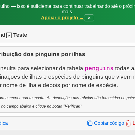
ulho — isso é suficiente para continuar trabalhando até o próxi
mais.
Apoiar o projeto →
✕
nd
Teste
ribuição dos pinguins por ilhas
penguins
sulta para selecionar da tabela
todas a
inações de ilhas e espécies de pinguins que vivem 
ra escrever sua resposta. As descrições das tabelas são fornecidas no painel
 no campo abaixo e clique no botão "Verificar!"
dica
Copiar código
L