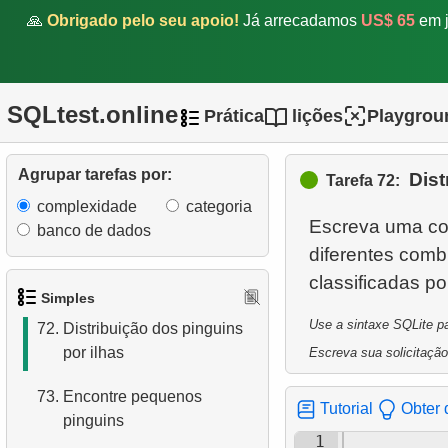
🙏
Obrigado pelo seu apoio!
Já arrecadamos
US$ 65
em j
66.
O que é normalização em
SQL?
67.
O que é uma subconsulta?
SQLtest.online
Prática
lições
Playgrou
68.
Lista de produtos
Agrupar tarefas por:
Dist
Tarefa 72:
69.
Lista de produtos filtrados
complexidade
categoria
Escreva uma con
banco de dados
70.
Organize os pinguins
diferentes comb
71.
Pinguins leves
Simples
Use a sintaxe SQLite pa
72.
Distribuição dos pinguins
por ilhas
Escreva sua solicitação
73.
Encontre pequenos
Tutorial
Obter 
pinguins
1