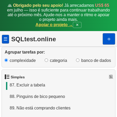
80.
Conte os pinguins
🙏
Obrigado pelo seu apoio!
Já arrecadamos
US$ 65
em julho — isso é suficiente para continuar trabalhando
até o próximo mês. Ajude-nos a manter o ritmo e apoiar
81.
Pinguins de bico médio
o projeto ainda mais.
Apoiar o projeto →
✕
82.
Distribuição de pinguins
SQLtest.online
⎆
☰
83.
Exclua registros
84.
Renomeie a tabela
Agrupar tarefas por:
complexidade
categoria
banco de dados
85.
Criar um índice
86.
Crie um índice exclusivo
Simples
87.
Excluir a tabela
88.
Pinguins de bico pequeno
89.
Não está comprando clientes